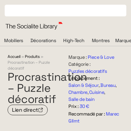
Mobiliers
Décorations
High-Tech
Montres
Marque
Accueil
»
Produits
»
Marque :
Piece & Love
Procrastination – Puzzle
Catégorie :
décoratif
Puzzles décoratifs
Procrastination
Emplacement :
–
Puzzle
Salon & Séjour
,
Bureau
,
Chambre
,
Cuisine
,
décoratif
Salle de bain
Prix :
30 €
Lien direct
Recommadé par :
Marec
Gllmt