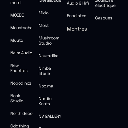
Metallbude
Bouilloire
merci
Audio & Hifi
électrique
Mido
MOEBE
Enceintes
Casques
Most
Moustache
Montres
Mushroom
Muuto
Studio
Naim Audio
Nauradika
New
Nimba
Facettes
literie
Nobodinoz
Noo.ma
Nook
Nordic
Studio
Knots
North deco
NV GALLERY
Oddthing