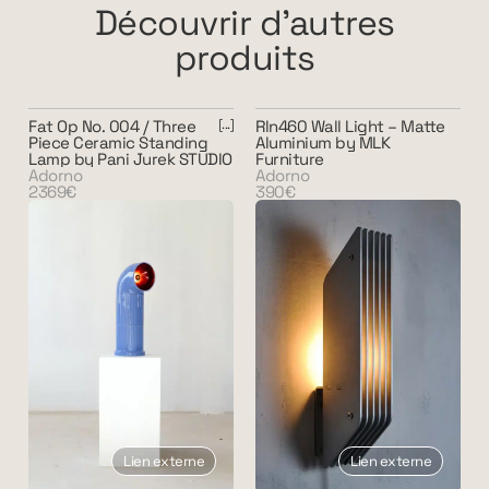
Découvrir d'autres
produits
Fat Op No. 004 / Three
Rln460 Wall Light – Matte
Piece Ceramic Standing
Aluminium by MLK
Lamp by Pani Jurek STUDIO
Furniture
Adorno
Adorno
2369€
390€
Lien externe
Lien externe