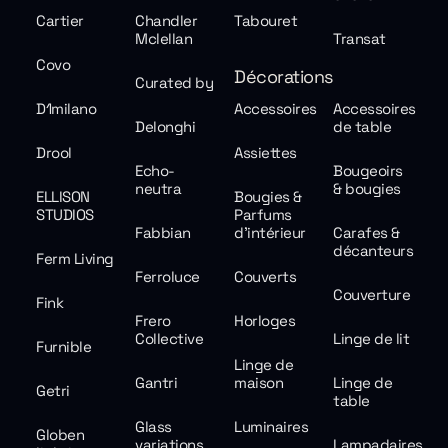
Cartier
Chandler
Tabouret
Mclellan
Transat
Covo
Décorations
Curated by
D1milano
Accessoires
Accessoires
Delonghi
de table
Drool
Assiettes
Echo-
Bougeoirs
neutra
& bougies
ELLISON
Bougies &
STUDIOS
Parfums
Fabbian
d'intérieur
Carafes &
décanteurs
Ferm Living
Ferroluce
Couverts
Couverture
Fink
Frero
Horloges
Collective
Linge de lit
Furnible
Linge de
Gantri
maison
Linge de
Getri
table
Glass
Luminaires
Globen
variations
Lampadaires