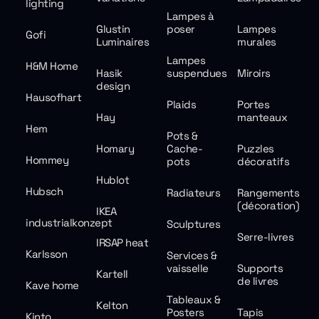
lighting
Lampes à
Glustin
poser
Lampes
Gofi
Luminaires
murales
Lampes
H&M Home
Hasik
suspendues
Miroirs
design
Hausofhart
Plaids
Portes
Hay
manteaux
Hem
Pots &
Homary
Cache-
Puzzles
Hommey
pots
décoratifs
Hublot
Hubsch
Radiateurs
Rangements
(décoration)
IKEA
industrialkonzept
Sculptures
Serre-livres
IRSAP heat
Karlsson
Services &
vaisselle
Supports
Kartell
de livres
Kave home
Tableaux &
Kelton
Posters
Tapis
Kinto