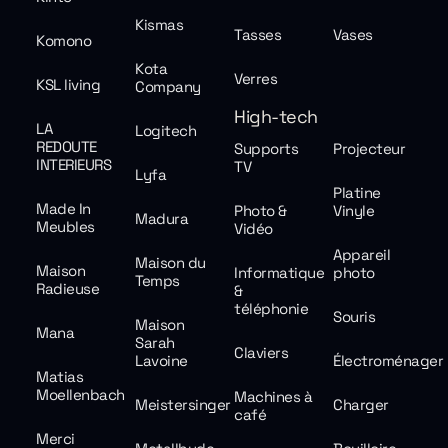
Kismas
Tasses
Vases
Komono
Kota
Verres
KSL living
Company
High-tech
LA
Logitech
REDOUTE
Supports
Projecteur
INTERIEURS
TV
Lyfa
Platine
Made In
Photo &
Vinyle
Madura
Meubles
Vidéo
Appareil
Maison du
Maison
Informatique
photo
Temps
Radieuse
&
téléphonie
Souris
Maison
Mana
Sarah
Claviers
Lavoine
Électroménager
Matias
Moellenbach
Machines à
Meistersinger
Charger
café
Merci