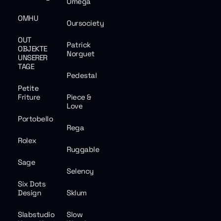
Omega
OMHU
Oursociety
OUT
Patrick
OBJEKTE
Norguet
UNSERER
TAGE
Pedestal
Petite
Friture
Piece &
Love
Portobello
Rega
Rolex
Ruggable
Sage
Selency
Six Dots
Design
Sklum
Slabstudio
Slow