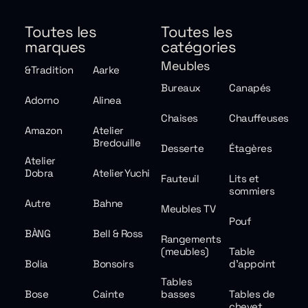
Toutes les
Toutes les
marques
catégories
Meubles
&Tradition
Aarke
Bureaux
Canapés
Adorno
Alinea
Chaises
Chauffeuses
Amazon
Atelier
Bredouille
Desserte
Étagères
Atelier
Dobra
Atelier Yuchi
Fauteuil
Lits et
sommiers
Autre
Bahne
Meubles TV
Pouf
BÀNG
Bell & Ross
Rangements
(meubles)
Table
Bolia
Bonsoirs
d'appoint
Tables
Bose
Cainte
basses
Tables de
chevet