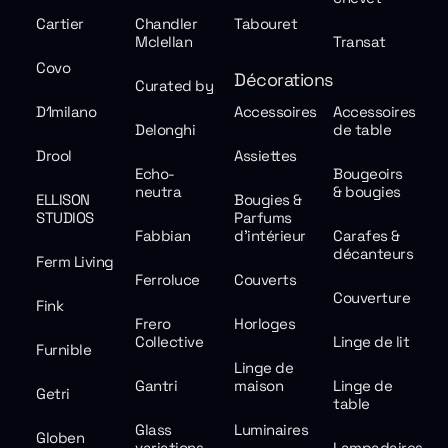
Cartier
Chandler
Tabouret
Mclellan
Transat
Covo
Décorations
Curated by
D1milano
Accessoires
Accessoires
Delonghi
de table
Drool
Assiettes
Echo-
Bougeoirs
neutra
& bougies
ELLISON
Bougies &
STUDIOS
Parfums
Fabbian
d'intérieur
Carafes &
décanteurs
Ferm Living
Ferroluce
Couverts
Couverture
Fink
Frero
Horloges
Collective
Linge de lit
Furnible
Linge de
Gantri
maison
Linge de
Getri
table
Glass
Luminaires
Globen
variations
Lampadaires