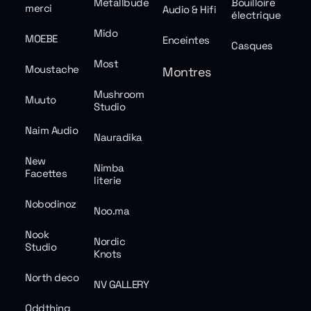
Metallbude
Bouilloire
merci
Audio & Hifi
électrique
Mido
MOEBE
Enceintes
Casques
Most
Moustache
Montres
Mushroom
Muuto
Studio
Naim Audio
Nauradika
New
Nimba
Facettes
literie
Nobodinoz
Noo.ma
Nook
Nordic
Studio
Knots
North deco
NV GALLERY
Oddthing