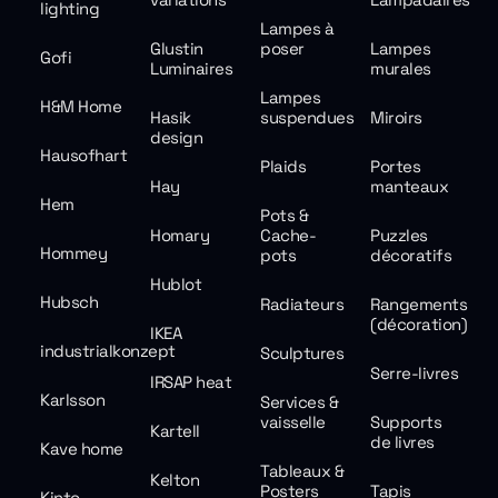
lighting
Lampes à
Glustin
poser
Lampes
Gofi
Luminaires
murales
Lampes
H&M Home
Hasik
suspendues
Miroirs
design
Hausofhart
Plaids
Portes
Hay
manteaux
Hem
Pots &
Homary
Cache-
Puzzles
Hommey
pots
décoratifs
Hublot
Hubsch
Radiateurs
Rangements
(décoration)
IKEA
industrialkonzept
Sculptures
Serre-livres
IRSAP heat
Karlsson
Services &
vaisselle
Supports
Kartell
de livres
Kave home
Tableaux &
Kelton
Posters
Tapis
Kinto