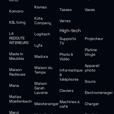
Kismas
Tasses
Vases
Komono
Kota
Verres
KSL living
Company
High-tech
LA
Logitech
REDOUTE
Supports
Projecteur
INTERIEURS
TV
Lyfa
Platine
Made In
Photo &
Vinyle
Madura
Meubles
Vidéo
Appareil
Maison du
Maison
Informatique
photo
Temps
Radieuse
&
téléphonie
Souris
Maison
Mana
Sarah
Claviers
Lavoine
Électroménager
Matias
Moellenbach
Machines à
Meistersinger
Charger
café
Merci