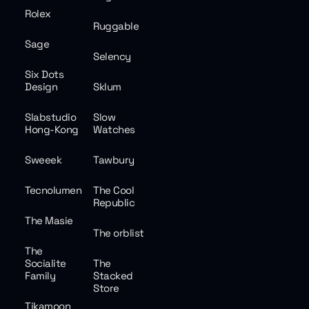
Rolex
Ruggable
Sage
Selency
Six Dots
Design
Sklum
Slabstudio
Slow
Hong-Kong
Watches
Sweeek
Tawbury
Tecnolumen
The Cool
Republic
The Masie
The orblist
The
Socialite
The
Family
Stacked
Store
Tikamoon