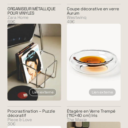
ORGANISEUR MÉTALLIQUE
Coupe décorative en verre
POUR VINYLES
Aurum
Zara Home
Westwing
69€
49€
Lien externe
Lien externe
Procrastination – Puzzle
Étagère en Verre Trempé
décoratif
(110×40 cm) Iris
Piece & Love
The Masie
30€