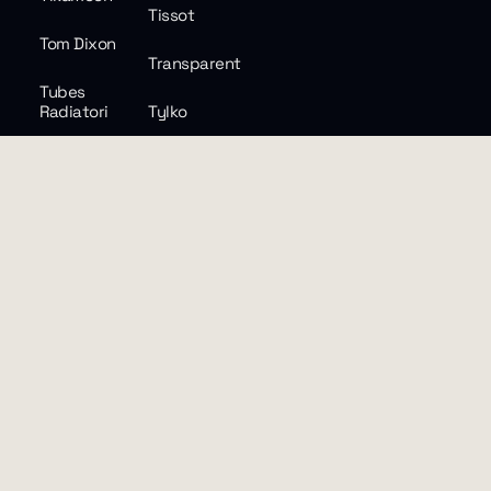
Tissot
Tom Dixon
Transparent
Tubes
Radiatori
Tylko
Vetsak
Vibehaus
Vitra
Warren &
Laetitia
Westwing
XGIMI
Zara Home
© The Socialite
Design et développement : Marec
Library
Guillemot