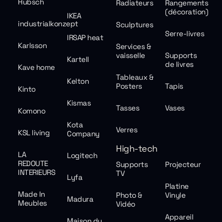
Hubsch
Radiateurs
Rangements
(décoration)
IKEA
industrialkonzept
Sculptures
Serre-livres
IRSAP heat
Karlsson
Services &
vaisselle
Supports
Kartell
de livres
Kave home
Tableaux &
Kelton
Posters
Tapis
Kinto
Kismas
Tasses
Vases
Komono
Kota
Verres
KSL living
Company
High-tech
LA
Logitech
REDOUTE
Supports
Projecteur
INTERIEURS
TV
Lyfa
Platine
Made In
Photo &
Vinyle
Madura
Meubles
Vidéo
Appareil
Maison du