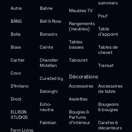
sommiers
Autre
Bahne
Meubles TV
Pouf
BÀNG
Bell & Ross
Rangements
(meubles)
Table
Bolia
Bonsoirs
d'appoint
Tables
Bose
Cainte
basses
Tables de
chevet
Cartier
Chandler
Tabouret
Mclellan
Transat
Covo
Décorations
Curated by
D1milano
Accessoires
Accessoires
Delonghi
de table
Drool
Assiettes
Echo-
Bougeoirs
neutra
& bougies
ELLISON
Bougies &
STUDIOS
Parfums
Fabbian
d'intérieur
Carafes &
décanteurs
Ferm Living