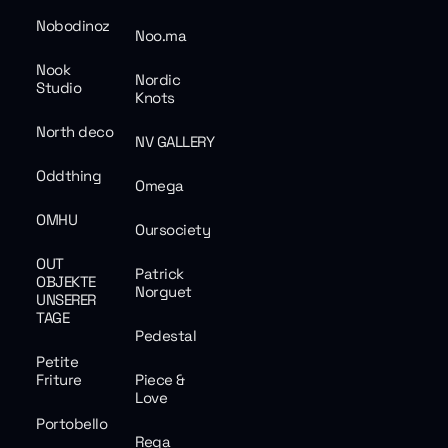
Nobodinoz
Noo.ma
Nook
Nordic
Studio
Knots
North deco
NV GALLERY
Oddthing
Omega
OMHU
Oursociety
OUT
Patrick
OBJEKTE
Norguet
UNSERER
TAGE
Pedestal
Petite
Friture
Piece &
Love
Portobello
Rega