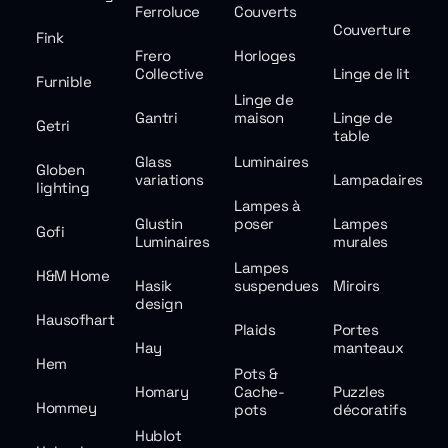
Ferroluce
Couverts
Couverture
Fink
Frero
Horloges
Collective
Linge de lit
Furnible
Linge de
Gantri
maison
Linge de
Getri
table
Glass
Luminaires
Globen
variations
Lampadaires
lighting
Lampes à
Glustin
poser
Lampes
Gofi
Luminaires
murales
Lampes
H&M Home
Hasik
suspendues
Miroirs
design
Hausofhart
Plaids
Portes
Hay
manteaux
Hem
Pots &
Homary
Cache-
Puzzles
Hommey
pots
décoratifs
Hublot