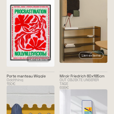
Lien externe
Lien externe
Porte manteau Wiggle
Miroir Friedrich 60x185cm
Oddthing
OUT OBJEKTE UNSERER
150€
TAGE
699€