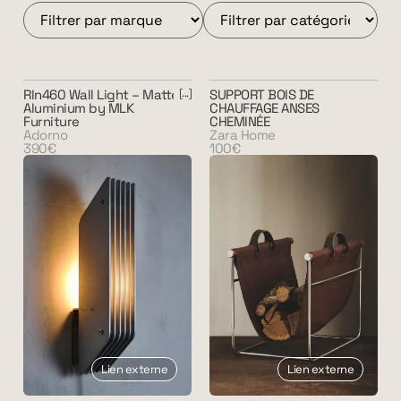
Rln460 Wall Light – Matte
SUPPORT BOIS DE
Aluminium by MLK
CHAUFFAGE ANSES
Furniture
CHEMINÉE
Adorno
Zara Home
390€
100€
Lien externe
Lien externe