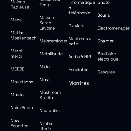
Maison
Informatique
photo
Temps
Radieuse
&
téléphonie
Souris
Maison
Mana
Sarah
Claviers
Lavoine
Électroménager
Matias
Moellenbach
Machines à
Meistersinger
Charger
café
Merci
Metallbude
Bouilloire
merci
Audio & Hifi
électrique
Mido
MOEBE
Enceintes
Casques
Most
Moustache
Montres
Mushroom
Muuto
Studio
Naim Audio
Nauradika
New
Nimba
Facettes
literie