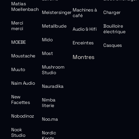
Matias
Moellenbach
Machines à
Meistersinger
Charger
café
Merci
Metallbude
Bouilloire
merci
Audio & Hifi
électrique
Mido
MOEBE
Enceintes
Casques
Most
Moustache
Montres
Mushroom
Muuto
Studio
Naim Audio
Nauradika
New
Nimba
Facettes
literie
Nobodinoz
Noo.ma
Nook
Nordic
Studio
Knots