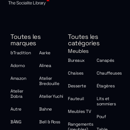
Toutes les
Toutes les
marques
catégories
Meubles
&Tradition
Aarke
Bureaux
Canapés
Adorno
Alinea
Chaises
Chauffeuses
Amazon
Atelier
Bredouille
Desserte
Étagères
Atelier
Dobra
Atelier Yuchi
Fauteuil
Lits et
sommiers
Autre
Bahne
Meubles TV
Pouf
BÀNG
Bell & Ross
Rangements
(meubles)
Table