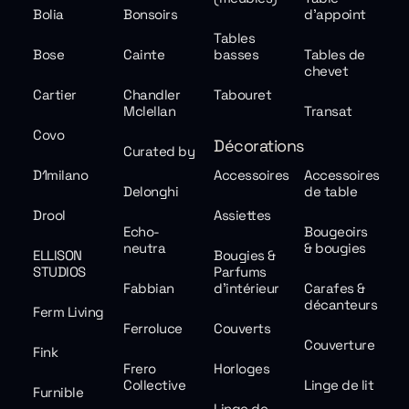
Bolia
Bonsoirs
d'appoint
Tables
Bose
Cainte
basses
Tables de
chevet
Cartier
Chandler
Tabouret
Mclellan
Transat
Covo
Décorations
Curated by
D1milano
Accessoires
Accessoires
Delonghi
de table
Drool
Assiettes
Echo-
Bougeoirs
neutra
& bougies
ELLISON
Bougies &
STUDIOS
Parfums
Fabbian
d'intérieur
Carafes &
décanteurs
Ferm Living
Ferroluce
Couverts
Couverture
Fink
Frero
Horloges
Collective
Linge de lit
Furnible
Linge de