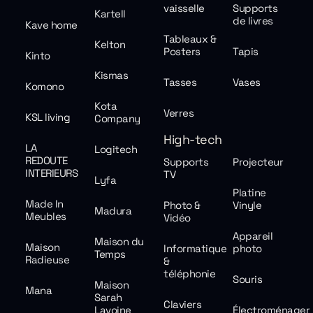
vaisselle
Supports
Kartell
de livres
Kave home
Tableaux &
Kelton
Posters
Tapis
Kinto
Kismas
Tasses
Vases
Komono
Kota
Verres
KSL living
Company
High-tech
LA
Logitech
REDOUTE
Supports
Projecteur
INTERIEURS
TV
Lyfa
Platine
Made In
Photo &
Vinyle
Madura
Meubles
Vidéo
Appareil
Maison du
Maison
Informatique
photo
Temps
Radieuse
&
téléphonie
Souris
Maison
Mana
Sarah
Claviers
Lavoine
Électroménager