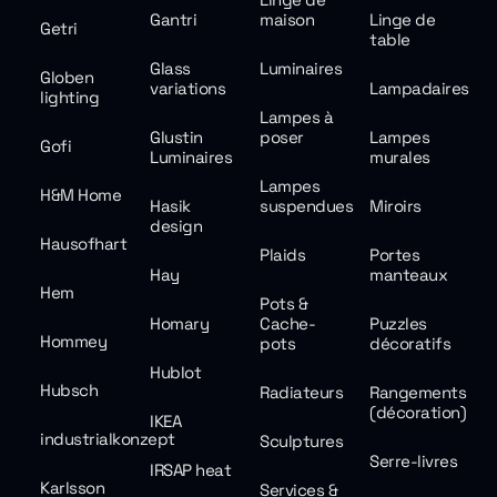
Gantri
maison
Linge de
Getri
table
Glass
Luminaires
Globen
variations
Lampadaires
lighting
Lampes à
Glustin
poser
Lampes
Gofi
Luminaires
murales
Lampes
H&M Home
Hasik
suspendues
Miroirs
design
Hausofhart
Plaids
Portes
Hay
manteaux
Hem
Pots &
Homary
Cache-
Puzzles
Hommey
pots
décoratifs
Hublot
Hubsch
Radiateurs
Rangements
(décoration)
IKEA
industrialkonzept
Sculptures
Serre-livres
IRSAP heat
Karlsson
Services &