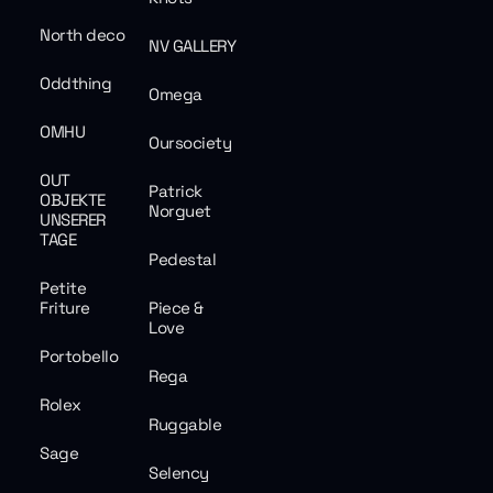
North deco
NV GALLERY
Oddthing
Omega
OMHU
Oursociety
OUT
Patrick
OBJEKTE
Norguet
UNSERER
TAGE
Pedestal
Petite
Friture
Piece &
Love
Portobello
Rega
Rolex
Ruggable
Sage
Selency