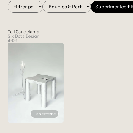
Supprimer les fil
Tall Candelabra
Six Dots Design
462€
Lien externe