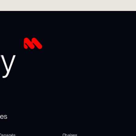
ies
Canapés
Chaises