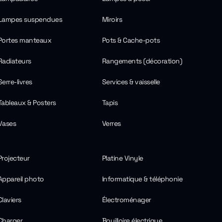
Lampes suspendues
Miroirs
Portes manteaux
Pots & Cache-pots
Radiateurs
Rangements (décoration)
Serre-livres
Services & vaisselle
Tableaux & Posters
Tapis
Vases
Verres
Projecteur
Platine Vinyle
Appareil photo
Informatique & téléphonie
Claviers
Électroménager
Charger
Bouilloire électrique