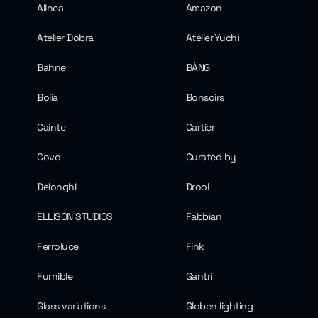
Alinea
Amazon
Atelier Dobra
Atelier Yuchi
Bahne
BÀNG
Bolia
Bonsoirs
Cainte
Cartier
Covo
Curated by
Delonghi
Drool
ELLISON STUDIOS
Fabbian
Ferroluce
Fink
Furnible
Gantri
Glass variations
Globen lighting