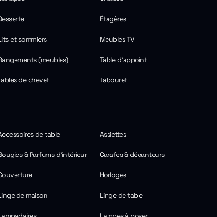
Desserte
Étagères
Lits et sommiers
Meubles TV
Rangements (meubles)
Table d'appoint
Tables de chevet
Tabouret
Accessoires de table
Assiettes
Bougies & Parfums d'intérieur
Carafes & décanteurs
Couverture
Horloges
Linge de maison
Linge de table
Lampadaires
Lampes à poser