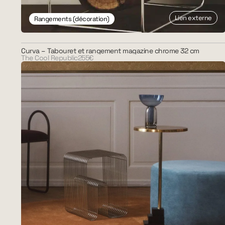
Lien externe
Rangements (décoration)
Curva – Tabouret et rangement magazine chrome 32 cm
The Cool Republic
255€