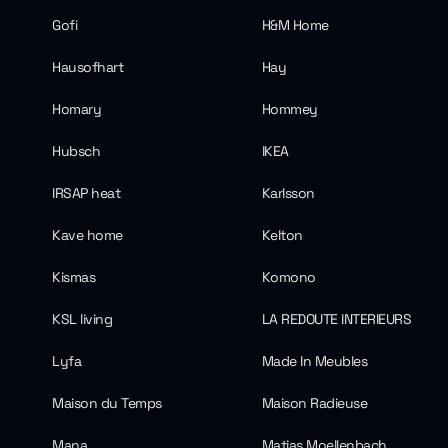
Gofi
H&M Home
Hausofhart
Hay
Homary
Hommey
Hubsch
IKEA
IRSAP heat
Karlsson
Kave home
Kelton
Kismas
Komono
KSL living
LA REDOUTE INTERIEURS
Lyfa
Made In Meubles
Maison du Temps
Maison Radieuse
Mana
Matias Moellenbach