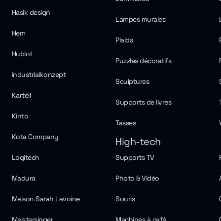
Hasik design
Lampes murales
Hem
Plaids
Hublot
Puzzles décoratifs
industrialkonzept
Sculptures
Kartell
Supports de livres
Kinto
Tasses
Kota Company
High-tech
Logitech
Supports TV
Madura
Photo & Vidéo
Maison Sarah Lavoine
Souris
Meistersinger
Machines à café