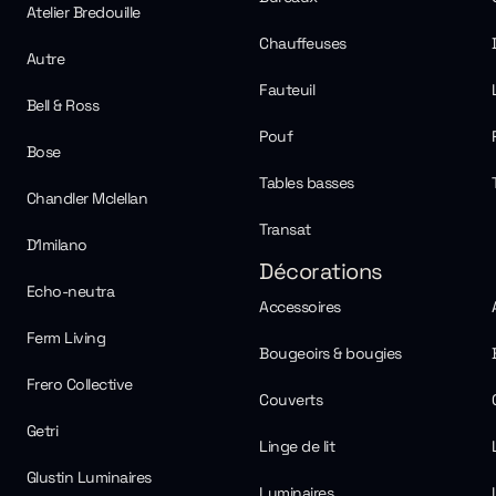
Atelier Bredouille
Chauffeuses
Autre
Fauteuil
Bell & Ross
Pouf
Bose
Tables basses
Chandler Mclellan
Transat
D1milano
Décorations
Echo-neutra
Accessoires
Ferm Living
Bougeoirs & bougies
Frero Collective
Couverts
Getri
Linge de lit
Glustin Luminaires
Luminaires