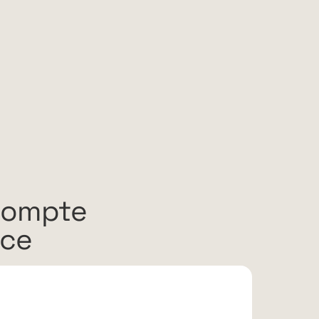
compte
rce