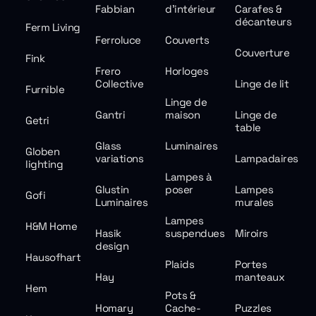
Fabbian
d'intérieur
Carafes &
décanteurs
Ferm Living
Ferroluce
Couverts
Couverture
Fink
Frero
Horloges
Collective
Linge de lit
Furnible
Linge de
Gantri
maison
Linge de
Getri
table
Glass
Luminaires
Globen
variations
Lampadaires
lighting
Lampes à
Glustin
poser
Lampes
Gofi
Luminaires
murales
Lampes
H&M Home
Hasik
suspendues
Miroirs
design
Hausofhart
Plaids
Portes
Hay
manteaux
Hem
Pots &
Homary
Cache-
Puzzles