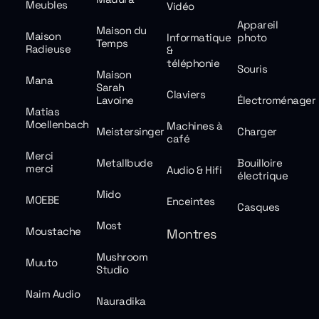
Meubles
Vidéo
Appareil
Maison du
Maison
Informatique
photo
Temps
Radieuse
&
téléphonie
Souris
Maison
Mana
Sarah
Claviers
Lavoine
Électroménager
Matias
Moellenbach
Machines à
Meistersinger
Charger
café
Merci
Metallbude
Bouilloire
merci
Audio & Hifi
électrique
Mido
MOEBE
Enceintes
Casques
Most
Moustache
Montres
Mushroom
Muuto
Studio
Naim Audio
Nauradika