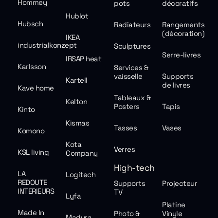
Hommey
pots
décoratifs
Hublot
Hubsch
Radiateurs
Rangements
(décoration)
IKEA
industrialkonzept
Sculptures
Serre-livres
IRSAP heat
Karlsson
Services &
vaisselle
Supports
Kartell
de livres
Kave home
Tableaux &
Kelton
Posters
Tapis
Kinto
Kismas
Tasses
Vases
Komono
Kota
Verres
KSL living
Company
High-tech
LA
Logitech
REDOUTE
Supports
Projecteur
INTERIEURS
TV
Lyfa
Platine
Made In
Photo &
Vinyle
Madura