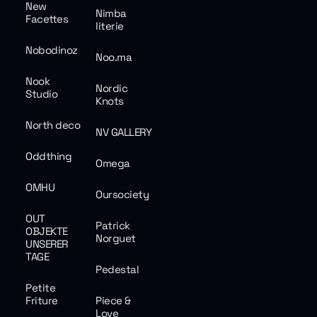
New
Nimba
Facettes
literie
Nobodinoz
Noo.ma
Nook
Nordic
Studio
Knots
North deco
NV GALLERY
Oddthing
Omega
OMHU
Oursociety
OUT
Patrick
OBJEKTE
Norguet
UNSERER
TAGE
Pedestal
Petite
Friture
Piece &
Love