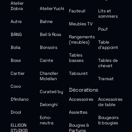
Atelier
Dobra
Atelier Yuchi
Fauteuil
Lits et
sommiers
Autre
Bahne
Meubles TV
Pouf
BÀNG
Bell & Ross
Rangements
(meubles)
Table
Bolia
Bonsoirs
d'appoint
Tables
Bose
Cainte
basses
Tables de
chevet
Cartier
Chandler
Tabouret
Mclellan
Transat
Covo
Décorations
Curated by
D1milano
Accessoires
Accessoires
Delonghi
de table
Drool
Assiettes
Echo-
Bougeoirs
neutra
& bougies
ELLISON
Bougies &
STUDIOS
Parfums