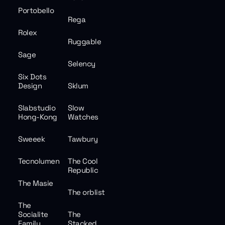
Portobello
Rega
Rolex
Ruggable
Sage
Selency
Six Dots
Design
Sklum
Slabstudio
Slow
Hong-Kong
Watches
Sweeek
Tawbury
Tecnolumen
The Cool
Republic
The Masie
The orblist
The
Socialite
The
Family
Stacked