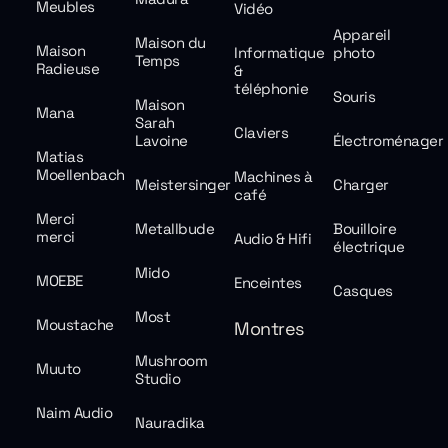
Meubles
Vidéo
Appareil
Maison du
Maison
Informatique
photo
Temps
Radieuse
&
téléphonie
Souris
Maison
Mana
Sarah
Claviers
Lavoine
Électroménager
Matias
Moellenbach
Machines à
Meistersinger
Charger
café
Merci
Metallbude
Bouilloire
merci
Audio & Hifi
électrique
Mido
MOEBE
Enceintes
Casques
Most
Moustache
Montres
Mushroom
Muuto
Studio
Naim Audio
Nauradika