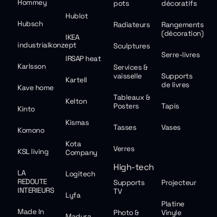
Hommey
pots
décoratifs
Hublot
Hubsch
Radiateurs
Rangements
(décoration)
IKEA
industrialkonzept
Sculptures
Serre-livres
IRSAP heat
Karlsson
Services &
vaisselle
Supports
Kartell
de livres
Kave home
Tableaux &
Kelton
Posters
Tapis
Kinto
Kismas
Tasses
Vases
Komono
Kota
Verres
KSL living
Company
High-tech
LA
Logitech
REDOUTE
Supports
Projecteur
INTERIEURS
TV
Lyfa
Platine
Made In
Photo &
Vinyle
Madura