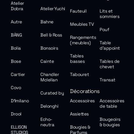
Atelier
Dobra
Atelier Yuchi
Fauteuil
Lits et
sommiers
Autre
Bahne
Meubles TV
Pouf
BÀNG
Bell & Ross
Rangements
(meubles)
Table
Bolia
Bonsoirs
d'appoint
Tables
Bose
Cainte
basses
Tables de
chevet
Cartier
Chandler
Tabouret
Mclellan
Transat
Covo
Décorations
Curated by
D1milano
Accessoires
Accessoires
Delonghi
de table
Drool
Assiettes
Echo-
Bougeoirs
neutra
& bougies
ELLISON
Bougies &
STUDIOS
Parfums