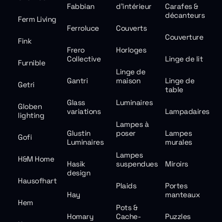
Fabbian
d'intérieur
Carafes &
décanteurs
Ferm Living
Ferroluce
Couverts
Couverture
Fink
Frero
Horloges
Collective
Linge de lit
Furnible
Linge de
Gantri
maison
Linge de
Getri
table
Glass
Luminaires
Globen
variations
Lampadaires
lighting
Lampes à
Glustin
poser
Lampes
Gofi
Luminaires
murales
Lampes
H&M Home
Hasik
suspendues
Miroirs
design
Hausofhart
Plaids
Portes
Hay
manteaux
Hem
Pots &
Homary
Cache-
Puzzles