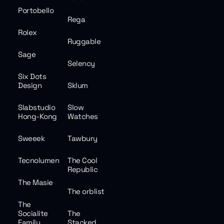
Portobello
Rega
Rolex
Ruggable
Sage
Selency
Six Dots
Design
Sklum
Slabstudio
Slow
Hong-Kong
Watches
Sweeek
Tawbury
Tecnolumen
The Cool
Republic
The Masie
The orblist
The
Socialite
The
Family
Stacked