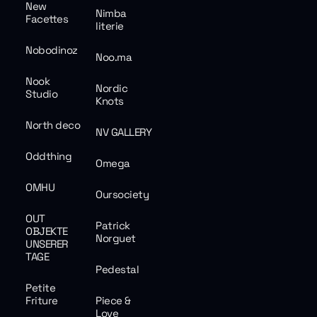
New
Nimba
Facettes
literie
Nobodinoz
Noo.ma
Nook
Nordic
Studio
Knots
North deco
NV GALLERY
Oddthing
Omega
OMHU
Oursociety
OUT
Patrick
OBJEKTE
Norguet
UNSERER
TAGE
Pedestal
Petite
Friture
Piece &
Love