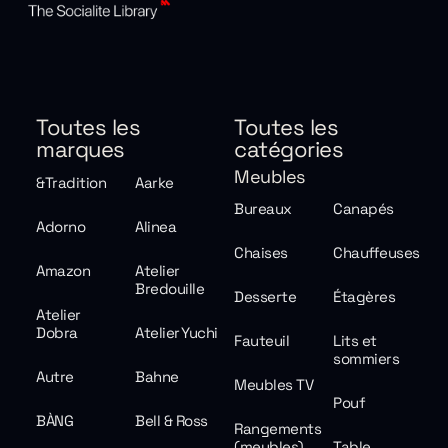
Toutes les
Toutes les
marques
catégories
Meubles
&Tradition
Aarke
Bureaux
Canapés
Adorno
Alinea
Chaises
Chauffeuses
Amazon
Atelier
Bredouille
Desserte
Étagères
Atelier
Dobra
Atelier Yuchi
Fauteuil
Lits et
sommiers
Autre
Bahne
Meubles TV
Pouf
BÀNG
Bell & Ross
Rangements
(meubles)
Table