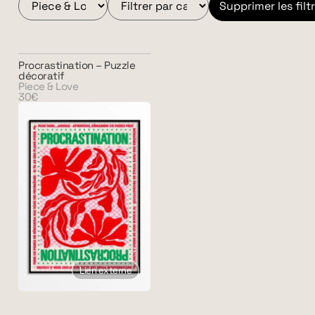
Supprimer les filt
Procrastination – Puzzle
décoratif
Piece & Love
30€
Lien externe