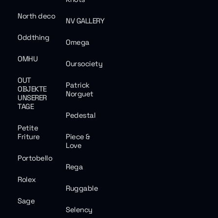
North deco
NV GALLERY
Oddthing
Omega
OMHU
Oursociety
OUT
Patrick
OBJEKTE
Norguet
UNSERER
TAGE
Pedestal
Petite
Friture
Piece &
Love
Portobello
Rega
Rolex
Ruggable
Sage
Selency