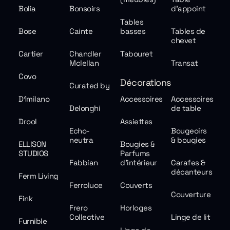
Bolia
Bonsoirs
d'appoint
Tables
Bose
Cainte
basses
Tables de
chevet
Cartier
Chandler
Tabouret
Mclellan
Transat
Covo
Décorations
Curated by
D1milano
Accessoires
Accessoires
Delonghi
de table
Drool
Assiettes
Echo-
Bougeoirs
neutra
& bougies
ELLISON
Bougies &
STUDIOS
Parfums
Fabbian
d'intérieur
Carafes &
décanteurs
Ferm Living
Ferroluce
Couverts
Couverture
Fink
Frero
Horloges
Collective
Linge de lit
Furnible