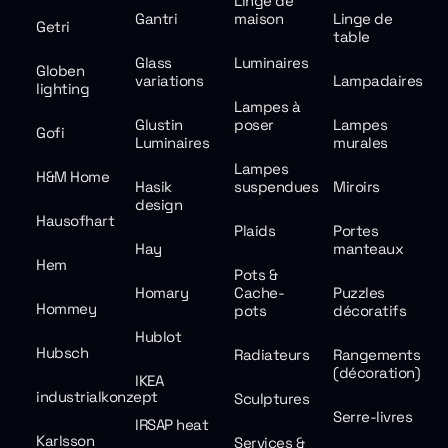
Linge de
Gantri
maison
Linge de
Getri
table
Glass
Luminaires
Globen
variations
Lampadaires
lighting
Lampes à
Glustin
poser
Lampes
Gofi
Luminaires
murales
Lampes
H&M Home
Hasik
suspendues
Miroirs
design
Hausofhart
Plaids
Portes
Hay
manteaux
Hem
Pots &
Homary
Cache-
Puzzles
Hommey
pots
décoratifs
Hublot
Hubsch
Radiateurs
Rangements
(décoration)
IKEA
industrialkonzept
Sculptures
Serre-livres
IRSAP heat
Karlsson
Services &