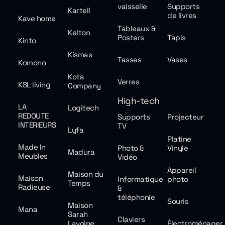
vaisselle
Supports
Kartell
de livres
Kave home
Tableaux &
Kelton
Posters
Tapis
Kinto
Kismas
Tasses
Vases
Komono
Kota
Verres
KSL living
Company
High-tech
LA
Logitech
REDOUTE
Supports
Projecteur
INTERIEURS
TV
Lyfa
Platine
Made In
Photo &
Vinyle
Madura
Meubles
Vidéo
Appareil
Maison du
Maison
Informatique
photo
Temps
Radieuse
&
téléphonie
Souris
Maison
Mana
Sarah
Claviers
Lavoine
Électroménager