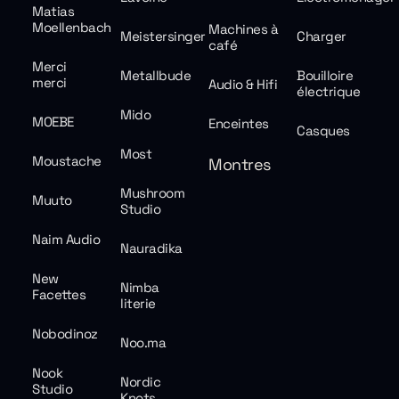
Matias
Moellenbach
Machines à
Meistersinger
Charger
café
Merci
Metallbude
Bouilloire
merci
Audio & Hifi
électrique
Mido
MOEBE
Enceintes
Casques
Most
Moustache
Montres
Mushroom
Muuto
Studio
Naim Audio
Nauradika
New
Nimba
Facettes
literie
Nobodinoz
Noo.ma
Nook
Nordic
Studio
Knots