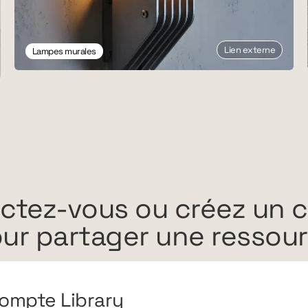
Lien externe
Lampes murales
ctez-vous ou créez un 
ur partager une ressou
ompte Library