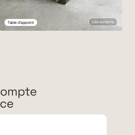
Lien externe
Table d'appoint
compte
rce