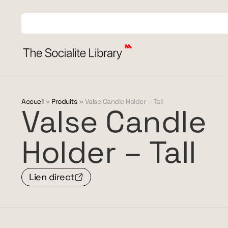
Accueil
»
Produits
»
Valse Candle Holder – Tall
Valse
Candle
Holder
–
Tall
Lien direct