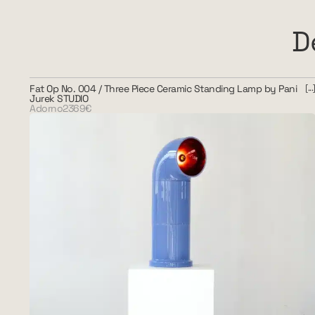
D
Fat Op No. 004 / Three Piece Ceramic Standing Lamp by Pani
Jurek STUDIO
Adorno
2369€