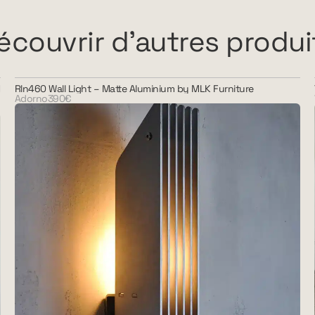
écouvrir d'autres produi
Rln460 Wall Light – Matte Aluminium by MLK Furniture
Adorno
390€