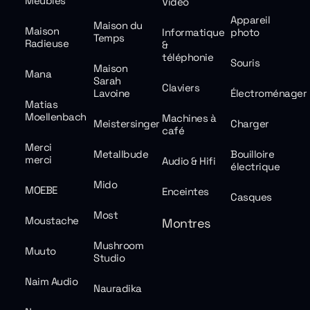
Meubles
Vidéo
Appareil
Maison du
Maison
Informatique
photo
Temps
Radieuse
&
téléphonie
Souris
Maison
Mana
Sarah
Claviers
Lavoine
Électroménager
Matias
Moellenbach
Machines à
Meistersinger
Charger
café
Merci
Metallbude
Bouilloire
merci
Audio & Hifi
électrique
Mido
MOEBE
Enceintes
Casques
Most
Moustache
Montres
Mushroom
Muuto
Studio
Naim Audio
Nauradika