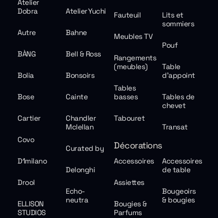
Atelier
Dobra
Atelier Yuchi
Fauteuil
Lits et
sommiers
Autre
Bahne
Meubles TV
Pouf
BÀNG
Bell & Ross
Rangements
(meubles)
Table
Bolia
Bonsoirs
d'appoint
Tables
Bose
Cainte
basses
Tables de
chevet
Cartier
Chandler
Tabouret
Mclellan
Transat
Covo
Décorations
Curated by
D1milano
Accessoires
Accessoires
Delonghi
de table
Drool
Assiettes
Echo-
Bougeoirs
neutra
& bougies
ELLISON
Bougies &
STUDIOS
Parfums