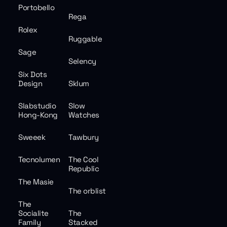
Portobello
Rega
Rolex
Ruggable
Sage
Selency
Six Dots
Design
Sklum
Slabstudio
Slow
Hong-Kong
Watches
Sweeek
Tawbury
Tecnolumen
The Cool
Republic
The Masie
The orblist
The
Socialite
The
Family
Stacked