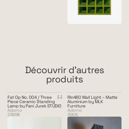
Découvrir d'autres
produits
Fat Op No. 004 / Three
Rln460 Wall Light – Matte
Piece Ceramic Standing
Aluminium by MLK
Lamp by Pani Jurek STUDIO
Furniture
Adorno
Adorno
2369€
390€