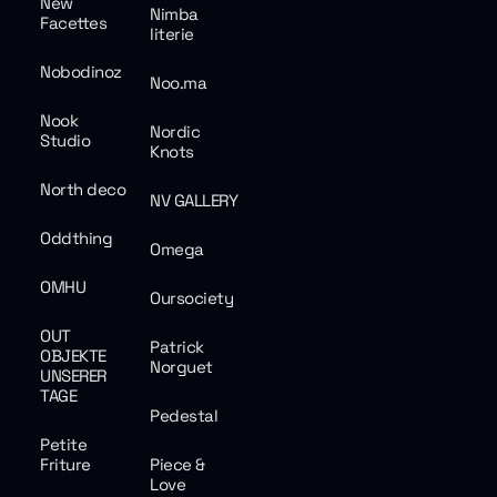
New
Nimba
Facettes
literie
Nobodinoz
Noo.ma
Nook
Nordic
Studio
Knots
North deco
NV GALLERY
Oddthing
Omega
OMHU
Oursociety
OUT
Patrick
OBJEKTE
Norguet
UNSERER
TAGE
Pedestal
Petite
Friture
Piece &
Love