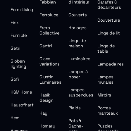
Fabbian
d'intérieur
Carafes &
décanteurs
Ferm Living
Ferroluce
Couverts
Couverture
Fink
Frero
Horloges
Collective
Linge de lit
Furnible
Linge de
Gantri
maison
Linge de
Getri
table
Glass
Luminaires
Globen
variations
Lampadaires
lighting
Lampes à
Glustin
poser
Lampes
Gofi
Luminaires
murales
Lampes
H&M Home
Hasik
suspendues
Miroirs
design
Hausofhart
Plaids
Portes
Hay
manteaux
Hem
Pots &
Homary
Cache-
Puzzles
Hommey