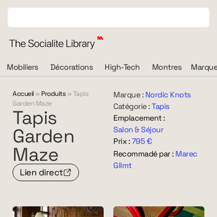
Mobiliers
Décorations
High-Tech
Montres
Marque
Accueil
»
Produits
»
Tapis
Marque :
Nordic Knots
Garden Maze
Catégorie :
Tapis
Tapis
Emplacement :
Garden
Salon & Séjour
Prix :
795 €
Maze
Recommadé par :
Marec
Gllmt
Lien direct