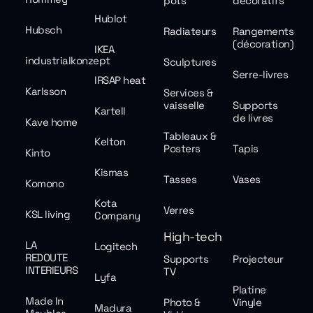
pots
décoratifs
Hublot
Hubsch
Radiateurs
Rangements
(décoration)
IKEA
industrialkonzept
Sculptures
Serre-livres
IRSAP heat
Karlsson
Services &
vaisselle
Supports
Kartell
de livres
Kave home
Tableaux &
Kelton
Posters
Tapis
Kinto
Kismas
Tasses
Vases
Komono
Kota
Verres
KSL living
Company
High-tech
LA
Logitech
REDOUTE
Supports
Projecteur
INTERIEURS
TV
Lyfa
Platine
Made In
Photo &
Vinyle
Madura