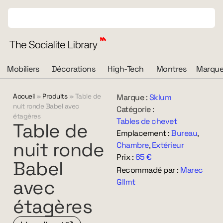
Mobiliers
Décorations
High-Tech
Montres
Marque
Accueil
»
Produits
»
Table de
Marque :
Sklum
nuit ronde Babel avec
Catégorie :
étagères
Tables de chevet
Table
de
Emplacement :
Bureau
,
nuit
ronde
Chambre
,
Extérieur
Prix :
65 €
Babel
Recommadé par :
Marec
avec
Gllmt
étagères