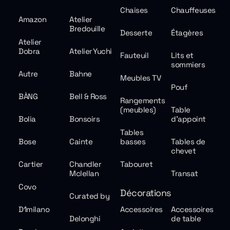
Chaises
Chauffeuses
Amazon
Atelier
Bredouille
Desserte
Étagères
Atelier
Dobra
Atelier Yuchi
Fauteuil
Lits et
sommiers
Autre
Bahne
Meubles TV
Pouf
BÀNG
Bell & Ross
Rangements
(meubles)
Table
Bolia
Bonsoirs
d'appoint
Tables
Bose
Cainte
basses
Tables de
chevet
Cartier
Chandler
Tabouret
Mclellan
Transat
Covo
Décorations
Curated by
D1milano
Accessoires
Accessoires
Delonghi
de table