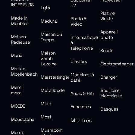
INTERIEURS
TV
Lyfa
Platine
Made In
Photo &
Vinyle
Madura
Meubles
Vidéo
Appareil
Maison du
Maison
Informatique
photo
Temps
Radieuse
&
téléphonie
Souris
Maison
Mana
Sarah
Claviers
Lavoine
Électroménager
Matias
Moellenbach
Machines à
Meistersinger
Charger
café
Merci
Metallbude
Bouilloire
merci
Audio & Hifi
électrique
Mido
MOEBE
Enceintes
Casques
Most
Moustache
Montres
Mushroom
Muuto