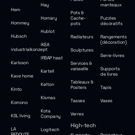
Hay
manteaux
Hem
Pots &
Homary
Cache-
Puzzles
Hommey
pots
décoratifs
Hublot
Hubsch
Radiateurs
Rangements
(décoration)
IKEA
industrialkonzept
Sculptures
Serre-livres
IRSAP heat
Karlsson
Services &
vaisselle
Supports
Kartell
de livres
Kave home
Tableaux &
Kelton
Posters
Tapis
Kinto
Kismas
Tasses
Vases
Komono
Kota
Verres
KSL living
Company
High-tech
LA
Logitech
REDOUTE
Supports
Projecteur