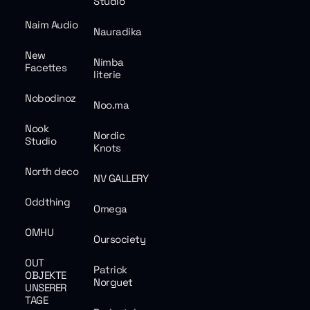
Studio
Naim Audio
Nauradika
New
Nimba
Facettes
literie
Nobodinoz
Noo.ma
Nook
Nordic
Studio
Knots
North deco
NV GALLERY
Oddthing
Omega
OMHU
Oursociety
OUT
Patrick
OBJEKTE
Norguet
UNSERER
TAGE