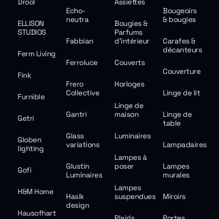
Drool
Assiettes
Echo-
Bougeoirs
neutra
& bougies
ELLISON
Bougies &
STUDIOS
Parfums
Fabbian
d'intérieur
Carafes &
décanteurs
Ferm Living
Ferroluce
Couverts
Couverture
Fink
Frero
Horloges
Collective
Linge de lit
Furnible
Linge de
Gantri
maison
Linge de
Getri
table
Glass
Luminaires
Globen
variations
Lampadaires
lighting
Lampes à
Glustin
poser
Lampes
Gofi
Luminaires
murales
Lampes
H&M Home
Hasik
suspendues
Miroirs
design
Hausofhart
Plaids
Portes