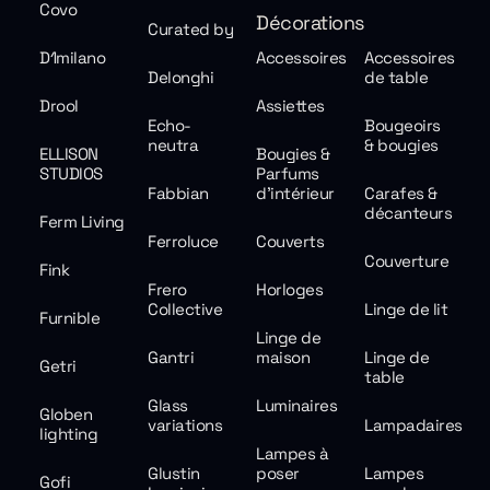
Covo
Décorations
Curated by
D1milano
Accessoires
Accessoires
Delonghi
de table
Drool
Assiettes
Echo-
Bougeoirs
neutra
& bougies
ELLISON
Bougies &
STUDIOS
Parfums
Fabbian
d'intérieur
Carafes &
décanteurs
Ferm Living
Ferroluce
Couverts
Couverture
Fink
Frero
Horloges
Collective
Linge de lit
Furnible
Linge de
Gantri
maison
Linge de
Getri
table
Glass
Luminaires
Globen
variations
Lampadaires
lighting
Lampes à
Glustin
poser
Lampes
Gofi