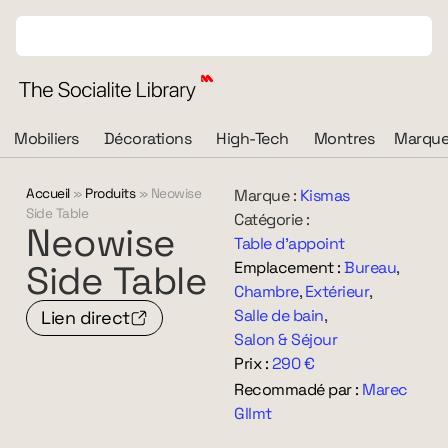
Mobiliers
Décorations
High-Tech
Montres
Marque
Accueil
»
Produits
»
Neowise
Marque :
Kismas
Side Table
Catégorie :
Neowise
Table d'appoint
Side
Table
Emplacement :
Bureau
,
Chambre
,
Extérieur
,
Salle de bain
,
Lien direct
Salon & Séjour
Prix :
290 €
Recommadé par :
Marec
Gllmt