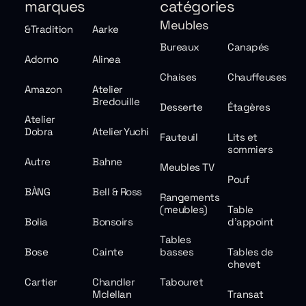
marques
catégories
Meubles
&Tradition
Aarke
Bureaux
Canapés
Adorno
Alinea
Chaises
Chauffeuses
Amazon
Atelier
Bredouille
Desserte
Étagères
Atelier
Dobra
Atelier Yuchi
Fauteuil
Lits et
sommiers
Autre
Bahne
Meubles TV
Pouf
BÀNG
Bell & Ross
Rangements
(meubles)
Table
Bolia
Bonsoirs
d'appoint
Tables
Bose
Cainte
basses
Tables de
chevet
Cartier
Chandler
Tabouret
Mclellan
Transat