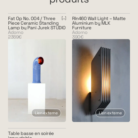
Fat Op No. 004 / Three
Rln460 Wall Light – Matte
Piece Ceramic Standing
Aluminium by MLK
Lamp by Pani Jurek STUDIO
Furniture
Adorno
Adorno
2369€
390€
Lien externe
Lien externe
Table basse en soirée
inoxydable