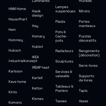
Luminaires
murales
Lampes
H&M Home
Hasik
suspendues
Miroirs
design
Hausofhart
Plaids
Portes
Hay
manteaux
Hem
Pots &
Homary
Cache-
Puzzles
Hommey
pots
décoratifs
Hublot
Hubsch
Radiateurs
Rangements
(décoration)
IKEA
industrialkonzept
Sculptures
Serre-livres
IRSAP heat
Karlsson
Services &
vaisselle
Supports
Kartell
de livres
Kave home
Tableaux &
Kelton
Posters
Tapis
Kinto
Kismas
Tasses
Vases
Komono