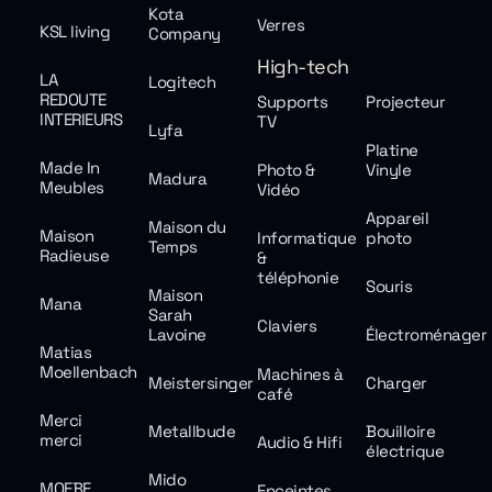
Kota
Verres
KSL living
Company
High-tech
LA
Logitech
REDOUTE
Supports
Projecteur
INTERIEURS
TV
Lyfa
Platine
Made In
Photo &
Vinyle
Madura
Meubles
Vidéo
Appareil
Maison du
Maison
Informatique
photo
Temps
Radieuse
&
téléphonie
Souris
Maison
Mana
Sarah
Claviers
Lavoine
Électroménager
Matias
Moellenbach
Machines à
Meistersinger
Charger
café
Merci
Metallbude
Bouilloire
merci
Audio & Hifi
électrique
Mido
MOEBE
Enceintes