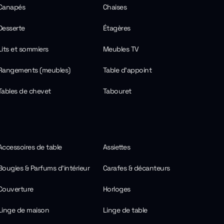
Canapés
Chaises
Desserte
Étagères
Lits et sommiers
Meubles TV
Rangements (meubles)
Table d'appoint
Tables de chevet
Tabouret
Accessoires de table
Assiettes
Bougies & Parfums d'intérieur
Carafes & décanteurs
Couverture
Horloges
Linge de maison
Linge de table