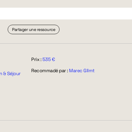
Partager une ressource
Prix :
535 €
Recommadé par :
Marec Gllmt
n & Séjour