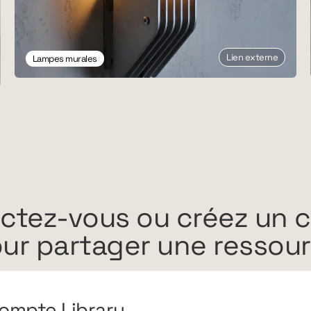
Lien externe
Lampes murales
ctez-vous ou créez un 
ur partager une ressou
ompte Library