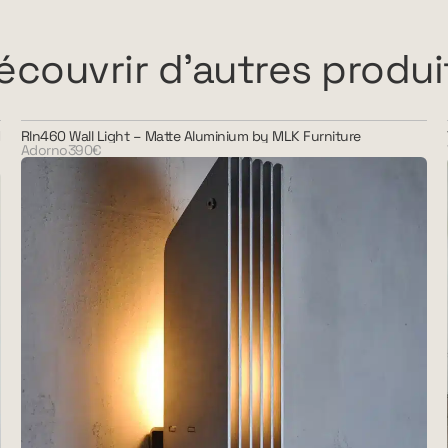
écouvrir d'autres produi
Rln460 Wall Light – Matte Aluminium by MLK Furniture
Adorno
390€