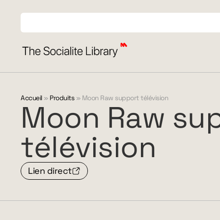
Accueil
»
Produits
»
Moon Raw support télévision
Moon
Raw
su
télévision
Lien direct