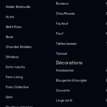
Bureaux
Atelier Bredouille
Chauffeuses
Autre
Fauteuil
Bell & Ross
Pouf
Bose
Tables basses
Chandler Mclellan
Transat
D1milano
Décorations
Echo-neutra
Accessoires
Ferm Living
Bougeoirs & bougies
Frero Collective
Couverts
Getri
Linge de lit