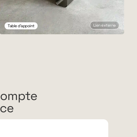
Lien externe
Table d'appoint
compte
rce