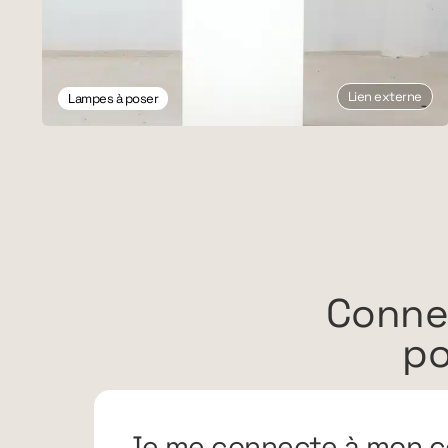
Lien externe
Lampes à poser
Conne
po
Je me connecte à mon c