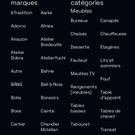
marques
catégories
Meubles
&Tradition
Aarke
Bureaux
Canapés
Adorno
Alinea
Chaises
Chauffeuses
Amazon
Atelier
Bredouille
Desserte
Étagères
Atelier
Dobra
Atelier Yuchi
Fauteuil
Lits et
sommiers
Autre
Bahne
Meubles TV
Pouf
BÀNG
Bell & Ross
Rangements
(meubles)
Table
Bolia
Bonsoirs
d'appoint
Tables
Bose
Cainte
basses
Tables de
chevet
Cartier
Chandler
Tabouret
Mclellan
Transat