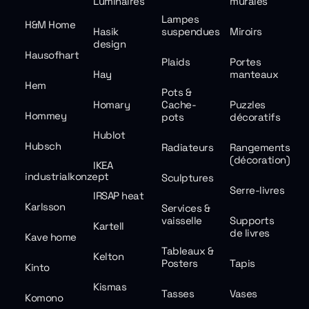
Luminaires
murales
Lampes
H&M Home
Hasik
suspendues
Miroirs
design
Hausofhart
Plaids
Portes
Hay
manteaux
Hem
Pots &
Homary
Cache-
Puzzles
Hommey
pots
décoratifs
Hublot
Hubsch
Radiateurs
Rangements
(décoration)
IKEA
industrialkonzept
Sculptures
Serre-livres
IRSAP heat
Karlsson
Services &
vaisselle
Supports
Kartell
de livres
Kave home
Tableaux &
Kelton
Posters
Tapis
Kinto
Kismas
Tasses
Vases
Komono