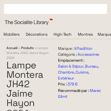
Mobiliers
Décorations
High-Tech
Montres
Marque
Accueil
»
Produits
»
Lampe
Marque :
&Tradition
Montera JH42 Jaime Hayon
Catégorie :
Accessoires
2024
Emplacement :
Lampe
Salon & Séjour
,
Bureau
,
Montera
Chambre
,
Cuisine
,
Extérieur
JH42
Prix :
378 €
Jaime
Recommadé par :
Marec
Gllmt
Hayon