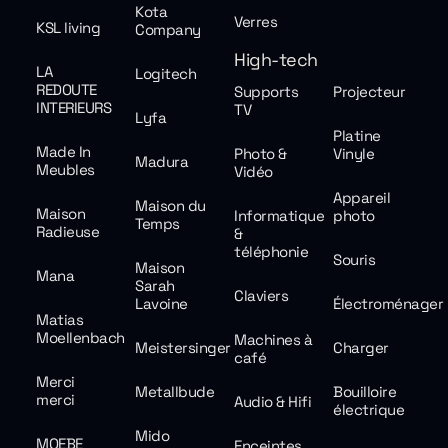
Kota
Verres
KSL living
Company
High-tech
LA
Logitech
REDOUTE
Supports
Projecteur
INTERIEURS
TV
Lyfa
Platine
Made In
Photo &
Vinyle
Madura
Meubles
Vidéo
Appareil
Maison du
Maison
Informatique
photo
Temps
Radieuse
&
téléphonie
Souris
Maison
Mana
Sarah
Claviers
Lavoine
Électroménager
Matias
Moellenbach
Machines à
Meistersinger
Charger
café
Merci
Metallbude
Bouilloire
merci
Audio & Hifi
électrique
Mido
MOEBE
Enceintes