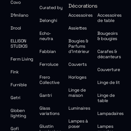
Covo
Décorations
Curated by
D1milano
Accessoires
Accessoires
Delonghi
de table
Drool
Assiettes
Echo-
Bougeoirs
neutra
& bougies
ELLISON
Bougies &
STUDIOS
Parfums
Fabbian
d'intérieur
Carafes &
décanteurs
Ferm Living
Ferroluce
Couverts
Couverture
Fink
Frero
Horloges
Collective
Linge de lit
Furnible
Linge de
Gantri
maison
Linge de
Getri
table
Glass
Luminaires
Globen
variations
Lampadaires
lighting
Lampes à
Glustin
poser
Lampes
Gofi