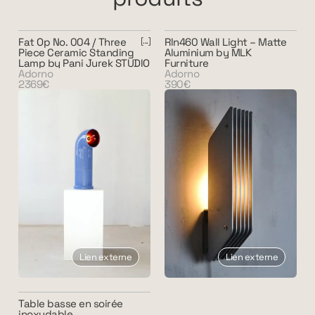
Fat Op No. 004 / Three
Rln460 Wall Light – Matte
Piece Ceramic Standing
Aluminium by MLK
Lamp by Pani Jurek STUDIO
Furniture
Adorno
Adorno
2369€
390€
Lien externe
Lien externe
Table basse en soirée
inoxydable