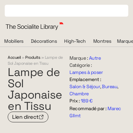
Mobiliers
Décorations
High-Tech
Montres
Marque
Accueil
»
Produits
»
Lampe de
Marque :
Autre
Sol Japonaise en Tissu
Catégorie :
Lampe
de
Lampes à poser
Sol
Emplacement :
Salon & Séjour
,
Bureau
,
Japonaise
Chambre
Prix :
189 €
en
Tissu
Recommadé par :
Marec
Gllmt
Lien direct