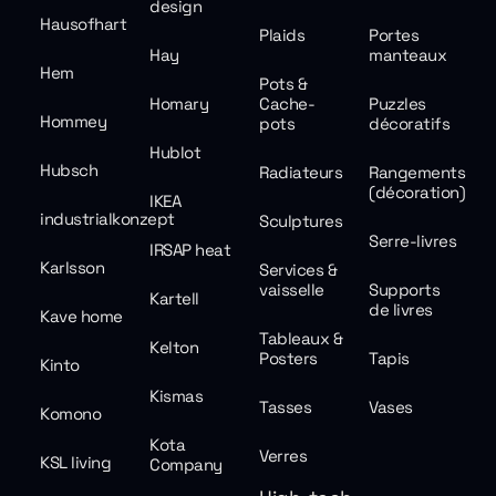
design
Hausofhart
Plaids
Portes
Hay
manteaux
Hem
Pots &
Homary
Cache-
Puzzles
Hommey
pots
décoratifs
Hublot
Hubsch
Radiateurs
Rangements
(décoration)
IKEA
industrialkonzept
Sculptures
Serre-livres
IRSAP heat
Karlsson
Services &
vaisselle
Supports
Kartell
de livres
Kave home
Tableaux &
Kelton
Posters
Tapis
Kinto
Kismas
Tasses
Vases
Komono
Kota
Verres
KSL living
Company