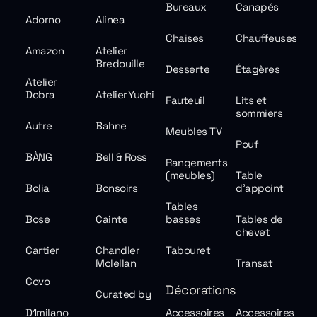
Bureaux
Canapés
Adorno
Alinea
Chaises
Chauffeuses
Amazon
Atelier
Bredouille
Desserte
Étagères
Atelier
Dobra
Atelier Yuchi
Fauteuil
Lits et
sommiers
Autre
Bahne
Meubles TV
Pouf
BÀNG
Bell & Ross
Rangements
(meubles)
Table
Bolia
Bonsoirs
d'appoint
Tables
Bose
Cainte
basses
Tables de
chevet
Cartier
Chandler
Tabouret
Mclellan
Transat
Covo
Décorations
Curated by
D1milano
Accessoires
Accessoires