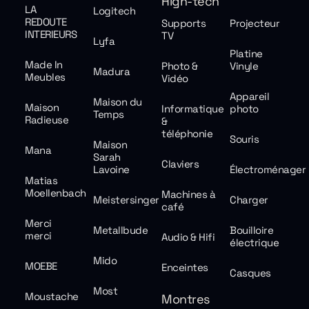
High-tech
LA
Logitech
REDOUTE
Supports
Projecteur
INTERIEURS
TV
Lyfa
Platine
Made In
Photo &
Vinyle
Madura
Meubles
Vidéo
Appareil
Maison du
Maison
Informatique
photo
Temps
Radieuse
&
téléphonie
Souris
Maison
Mana
Sarah
Claviers
Lavoine
Électroménager
Matias
Moellenbach
Machines à
Meistersinger
Charger
café
Merci
Metallbude
Bouilloire
merci
Audio & Hifi
électrique
Mido
MOEBE
Enceintes
Casques
Most
Moustache
Montres