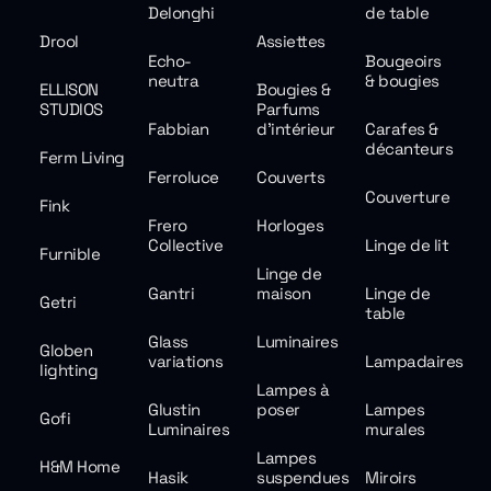
Delonghi
de table
Drool
Assiettes
Echo-
Bougeoirs
neutra
& bougies
ELLISON
Bougies &
STUDIOS
Parfums
Fabbian
d'intérieur
Carafes &
décanteurs
Ferm Living
Ferroluce
Couverts
Couverture
Fink
Frero
Horloges
Collective
Linge de lit
Furnible
Linge de
Gantri
maison
Linge de
Getri
table
Glass
Luminaires
Globen
variations
Lampadaires
lighting
Lampes à
Glustin
poser
Lampes
Gofi
Luminaires
murales
Lampes
H&M Home
Hasik
suspendues
Miroirs