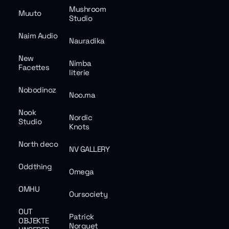
Mushroom
Muuto
Studio
Naim Audio
Nauradika
New
Nimba
Facettes
literie
Nobodinoz
Noo.ma
Nook
Nordic
Studio
Knots
North deco
NV GALLERY
Oddthing
Omega
OMHU
Oursociety
OUT
Patrick
OBJEKTE
Norguet