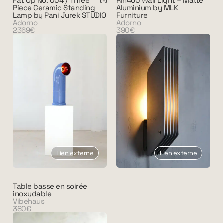
Fat Op No. 004 / Three
Rln460 Wall Light – Matte
Piece Ceramic Standing
Aluminium by MLK
Lamp by Pani Jurek STUDIO
Furniture
Adorno
Adorno
2369€
390€
Lien externe
Lien externe
Table basse en soirée
inoxydable
Vibehaus
380€