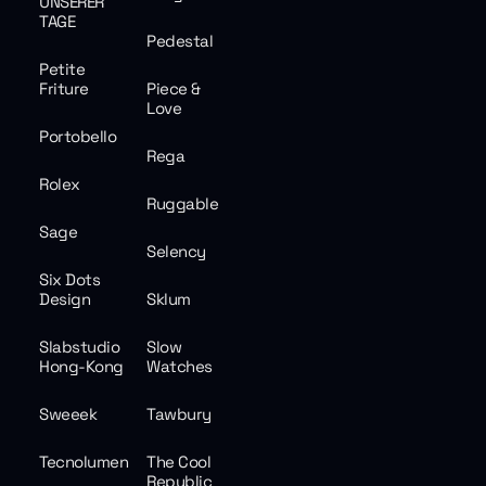
UNSERER
TAGE
Pedestal
Petite
Friture
Piece &
Love
Portobello
Rega
Rolex
Ruggable
Sage
Selency
Six Dots
Design
Sklum
Slabstudio
Slow
Hong-Kong
Watches
Sweeek
Tawbury
Tecnolumen
The Cool
Republic