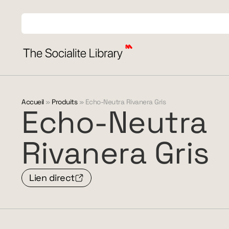
Accueil
»
Produits
»
Echo-Neutra Rivanera Gris
Echo-Neutra
Rivanera
Gris
Lien direct