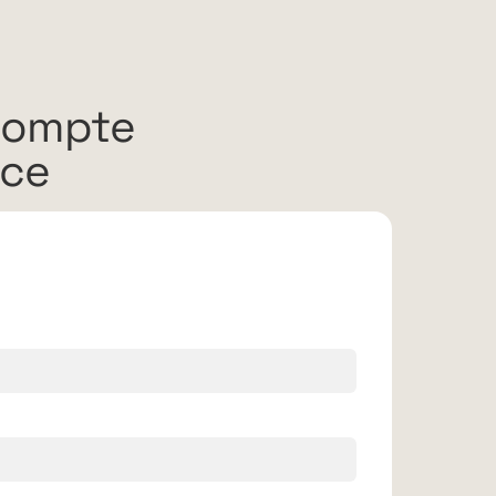
compte
rce