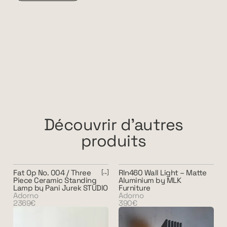
Découvrir d'autres
produits
Fat Op No. 004 / Three
Rln460 Wall Light – Matte
Piece Ceramic Standing
Aluminium by MLK
Lamp by Pani Jurek STUDIO
Furniture
Adorno
Adorno
2369€
390€