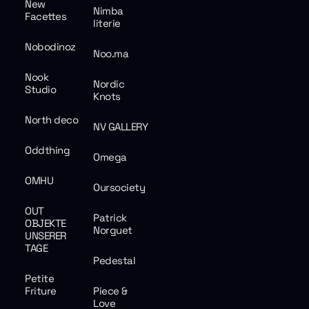
New
Nimba
Facettes
literie
Nobodinoz
Noo.ma
Nook
Nordic
Studio
Knots
North deco
NV GALLERY
Oddthing
Omega
OMHU
Oursociety
OUT
Patrick
OBJEKTE
Norguet
UNSERER
TAGE
Pedestal
Petite
Friture
Piece &
Love