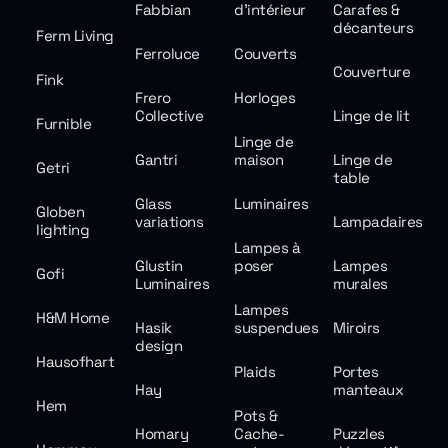
Fabbian
d'intérieur
Carafes &
décanteurs
Ferm Living
Ferroluce
Couverts
Couverture
Fink
Frero
Horloges
Collective
Linge de lit
Furnible
Linge de
Gantri
maison
Linge de
Getri
table
Glass
Luminaires
Globen
variations
Lampadaires
lighting
Lampes à
Glustin
poser
Lampes
Gofi
Luminaires
murales
Lampes
H&M Home
Hasik
suspendues
Miroirs
design
Hausofhart
Plaids
Portes
Hay
manteaux
Hem
Pots &
Homary
Cache-
Puzzles