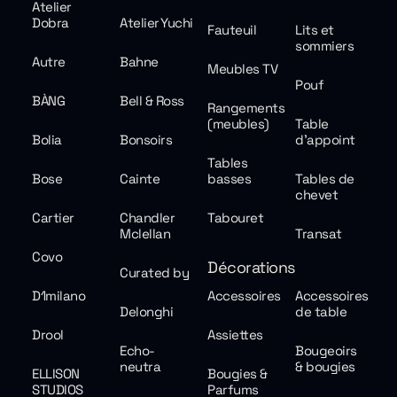
Atelier
Dobra
Atelier Yuchi
Fauteuil
Lits et
sommiers
Autre
Bahne
Meubles TV
Pouf
BÀNG
Bell & Ross
Rangements
(meubles)
Table
Bolia
Bonsoirs
d'appoint
Tables
Bose
Cainte
basses
Tables de
chevet
Cartier
Chandler
Tabouret
Mclellan
Transat
Covo
Décorations
Curated by
D1milano
Accessoires
Accessoires
Delonghi
de table
Drool
Assiettes
Echo-
Bougeoirs
neutra
& bougies
ELLISON
Bougies &
STUDIOS
Parfums