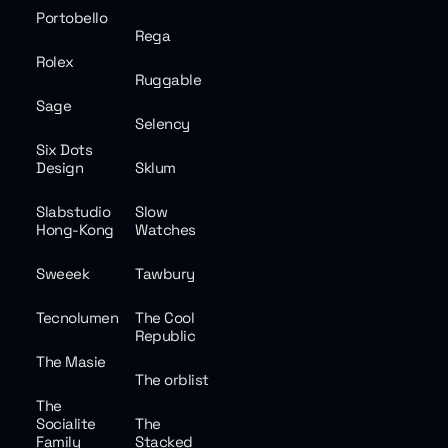
Portobello
Rega
Rolex
Ruggable
Sage
Selency
Six Dots
Design
Sklum
Slabstudio
Slow
Hong-Kong
Watches
Sweeek
Tawbury
Tecnolumen
The Cool
Republic
The Masie
The orblist
The
Socialite
The
Family
Stacked