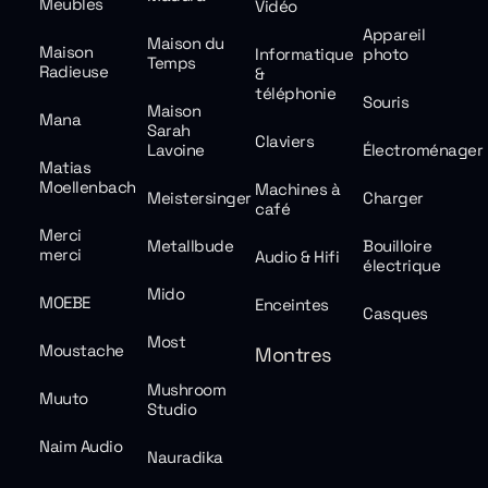
Meubles
Vidéo
Appareil
Maison du
Maison
Informatique
photo
Temps
Radieuse
&
téléphonie
Souris
Maison
Mana
Sarah
Claviers
Lavoine
Électroménager
Matias
Moellenbach
Machines à
Meistersinger
Charger
café
Merci
Metallbude
Bouilloire
merci
Audio & Hifi
électrique
Mido
MOEBE
Enceintes
Casques
Most
Moustache
Montres
Mushroom
Muuto
Studio
Naim Audio
Nauradika