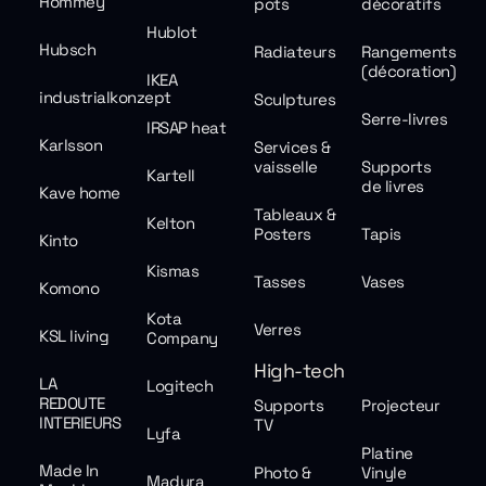
Hommey
pots
décoratifs
Hublot
Hubsch
Radiateurs
Rangements
(décoration)
IKEA
industrialkonzept
Sculptures
Serre-livres
IRSAP heat
Karlsson
Services &
vaisselle
Supports
Kartell
de livres
Kave home
Tableaux &
Kelton
Posters
Tapis
Kinto
Kismas
Tasses
Vases
Komono
Kota
Verres
KSL living
Company
High-tech
LA
Logitech
REDOUTE
Supports
Projecteur
INTERIEURS
TV
Lyfa
Platine
Made In
Photo &
Vinyle
Madura