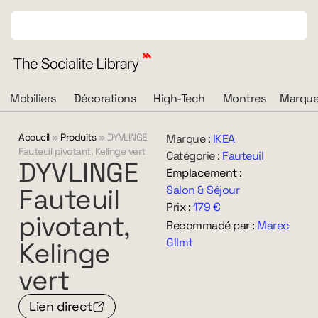
Mobiliers
Décorations
High-Tech
Montres
Marque
Accueil
»
Produits
»
DYVLINGE
Marque :
IKEA
Fauteuil pivotant, Kelinge vert
Catégorie :
Fauteuil
DYVLINGE
Emplacement :
Fauteuil
Salon & Séjour
Prix :
179 €
pivotant,
Recommadé par :
Marec
Gllmt
Kelinge
vert
Lien direct