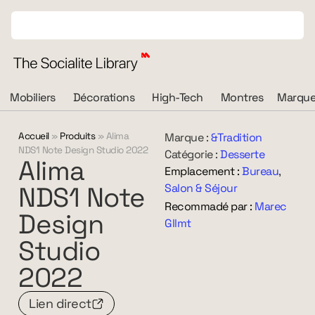
Mobiliers
Décorations
High-Tech
Montres
Marque
Accueil
»
Produits
»
Alima
Marque :
&Tradition
NDS1 Note Design Studio 2022
Catégorie :
Desserte
Alima
Emplacement :
Bureau
,
NDS1
Note
Salon & Séjour
Recommadé par :
Marec
Design
Gllmt
Studio
2022
Lien direct