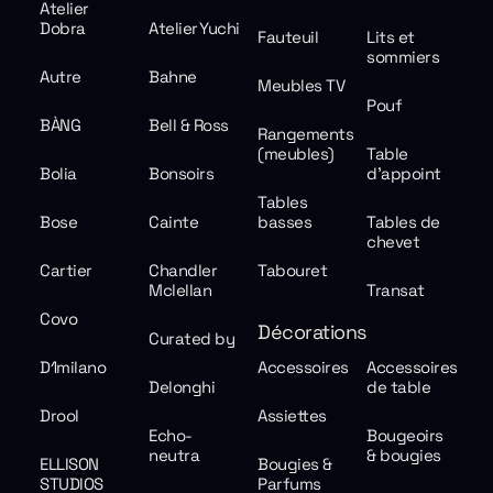
Atelier
Dobra
Atelier Yuchi
Fauteuil
Lits et
sommiers
Autre
Bahne
Meubles TV
Pouf
BÀNG
Bell & Ross
Rangements
(meubles)
Table
Bolia
Bonsoirs
d'appoint
Tables
Bose
Cainte
basses
Tables de
chevet
Cartier
Chandler
Tabouret
Mclellan
Transat
Covo
Décorations
Curated by
D1milano
Accessoires
Accessoires
Delonghi
de table
Drool
Assiettes
Echo-
Bougeoirs
neutra
& bougies
ELLISON
Bougies &
STUDIOS
Parfums