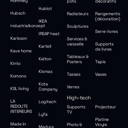
Hommey
pots
décoratifs
Hublot
Hubsch
Radiateurs
Rangements
(décoration)
IKEA
industrialkonzept
Sculptures
Serre-livres
IRSAP heat
Karlsson
Services &
vaisselle
Supports
Kartell
de livres
Kave home
Tableaux &
Kelton
Posters
Tapis
Kinto
Kismas
Tasses
Vases
Komono
Kota
Verres
KSL living
Company
High-tech
LA
Logitech
REDOUTE
Supports
Projecteur
INTERIEURS
TV
Lyfa
Platine
Made In
Photo &
Vinyle
Madura