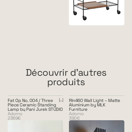
Découvrir d'autres
produits
Fat Op No. 004 / Three
Rln460 Wall Light – Matte
Piece Ceramic Standing
Aluminium by MLK
Lamp by Pani Jurek STUDIO
Furniture
Adorno
Adorno
2369€
390€