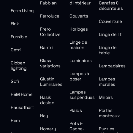
Fabbian
d'intérieur
Carafes &
décanteurs
Ferm Living
Ferroluce
Couverts
Couverture
Fink
Frero
Horloges
Collective
Linge de lit
Furnible
Linge de
Gantri
maison
Linge de
Getri
table
Glass
Luminaires
Globen
variations
Lampadaires
lighting
Lampes à
Glustin
poser
Lampes
Gofi
Luminaires
murales
Lampes
H&M Home
Hasik
suspendues
Miroirs
design
Hausofhart
Plaids
Portes
Hay
manteaux
Hem
Pots &
Homary
Cache-
Puzzles