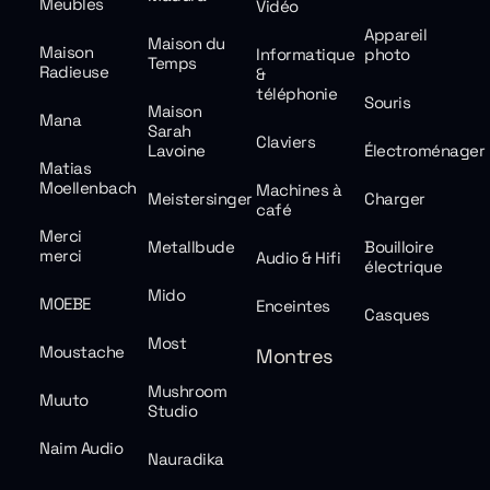
Meubles
Vidéo
Appareil
Maison du
Maison
Informatique
photo
Temps
Radieuse
&
téléphonie
Souris
Maison
Mana
Sarah
Claviers
Lavoine
Électroménager
Matias
Moellenbach
Machines à
Meistersinger
Charger
café
Merci
Metallbude
Bouilloire
merci
Audio & Hifi
électrique
Mido
MOEBE
Enceintes
Casques
Most
Moustache
Montres
Mushroom
Muuto
Studio
Naim Audio
Nauradika