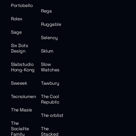
Portobello
Rega
Rolex
Ruggable
Sage
Selency
Six Dots
Design
Sklum
Slabstudio
Slow
Hong-Kong
Watches
Sweeek
Tawbury
Tecnolumen
The Cool
Republic
The Masie
The orblist
The
Socialite
The
Family
Stacked