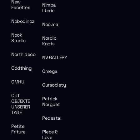
New
Nimba
Facettes
literie
Nobodinoz
Noo.ma
Nook
Nordic
Studio
Knots
North deco
NV GALLERY
Oddthing
Omega
OMHU
Oursociety
OUT
Patrick
OBJEKTE
Norguet
UNSERER
TAGE
Pedestal
Petite
Friture
Piece &
Love