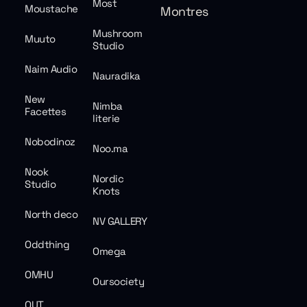
Most
Moustache
Montres
Mushroom
Muuto
Studio
Naim Audio
Nauradika
New
Nimba
Facettes
literie
Nobodinoz
Noo.ma
Nook
Nordic
Studio
Knots
North deco
NV GALLERY
Oddthing
Omega
OMHU
Oursociety
OUT