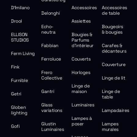
D1milano
Accessoires
Accessoires
Delonghi
de table
Drool
Assiettes
Echo-
Bougeoirs
neutra
& bougies
ELLISON
Bougies &
STUDIOS
Parfums
Fabbian
d'intérieur
Carafes &
décanteurs
Ferm Living
Ferroluce
Couverts
Couverture
Fink
Frero
Horloges
Collective
Linge de lit
Furnible
Linge de
Gantri
maison
Linge de
Getri
table
Glass
Luminaires
Globen
variations
Lampadaires
lighting
Lampes à
Glustin
poser
Lampes
Gofi
Luminaires
murales