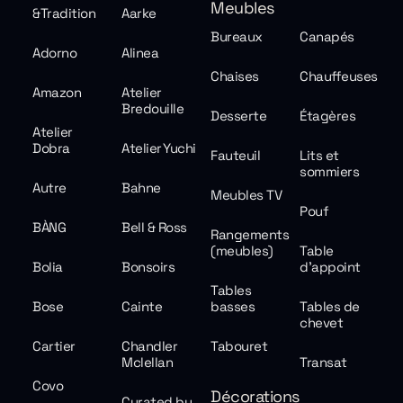
Meubles
&Tradition
Aarke
Bureaux
Canapés
Adorno
Alinea
Chaises
Chauffeuses
Amazon
Atelier
Bredouille
Desserte
Étagères
Atelier
Dobra
Atelier Yuchi
Fauteuil
Lits et
sommiers
Autre
Bahne
Meubles TV
Pouf
BÀNG
Bell & Ross
Rangements
(meubles)
Table
Bolia
Bonsoirs
d'appoint
Tables
Bose
Cainte
basses
Tables de
chevet
Cartier
Chandler
Tabouret
Mclellan
Transat
Covo
Décorations
Curated by