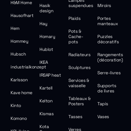
Lampes
H&M Home
Hasik
suspendues
Miroirs
design
Hausofhart
Plaids
Portes
Hay
manteaux
Hem
Pots &
Homary
Cache-
Puzzles
Hommey
pots
décoratifs
Hublot
Hubsch
Radiateurs
Rangements
(décoration)
IKEA
industrialkonzept
Sculptures
Serre-livres
IRSAP heat
Karlsson
Services &
vaisselle
Supports
Kartell
de livres
Kave home
Tableaux &
Kelton
Posters
Tapis
Kinto
Kismas
Tasses
Vases
Komono
Kota
Verres