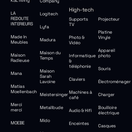
KSL living
Company
High-tech
LA
Logitech
REDOUTE
Supports
Projecteur
INTERIEURS
TV
Lyfa
Platine
Made In
Photo &
Vinyle
Madura
Meubles
Vidéo
Appareil
Maison du
Maison
Informatique
photo
Temps
Radieuse
&
téléphonie
Souris
Maison
Mana
Sarah
Claviers
Lavoine
Électroménager
Matias
Moellenbach
Machines à
Meistersinger
Charger
café
Merci
Metallbude
Bouilloire
merci
Audio & Hifi
électrique
Mido
MOEBE
Enceintes
Casques