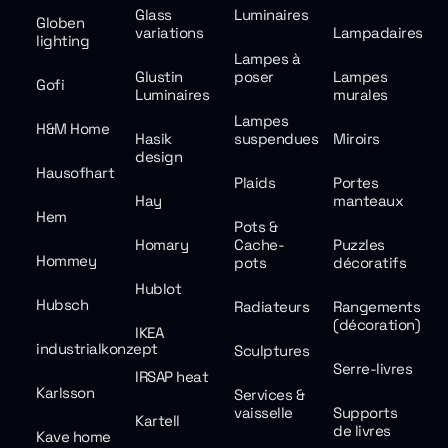
Glass
Luminaires
Globen
variations
Lampadaires
lighting
Lampes à
Glustin
poser
Lampes
Gofi
Luminaires
murales
Lampes
H&M Home
Hasik
suspendues
Miroirs
design
Hausofhart
Plaids
Portes
Hay
manteaux
Hem
Pots &
Homary
Cache-
Puzzles
Hommey
pots
décoratifs
Hublot
Hubsch
Radiateurs
Rangements
(décoration)
IKEA
industrialkonzept
Sculptures
Serre-livres
IRSAP heat
Karlsson
Services &
vaisselle
Supports
Kartell
de livres
Kave home