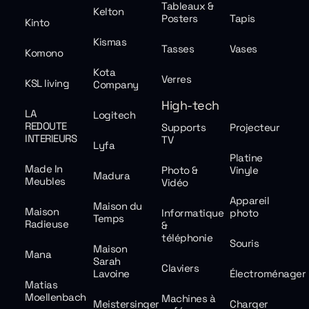
Tableaux &
Kelton
Posters
Tapis
Kinto
Kismas
Tasses
Vases
Komono
Kota
Verres
KSL living
Company
High-tech
LA
Logitech
REDOUTE
Supports
Projecteur
INTERIEURS
TV
Lyfa
Platine
Made In
Photo &
Vinyle
Madura
Meubles
Vidéo
Appareil
Maison du
Maison
Informatique
photo
Temps
Radieuse
&
téléphonie
Souris
Maison
Mana
Sarah
Claviers
Lavoine
Électroménager
Matias
Moellenbach
Machines à
Meistersinger
Charger