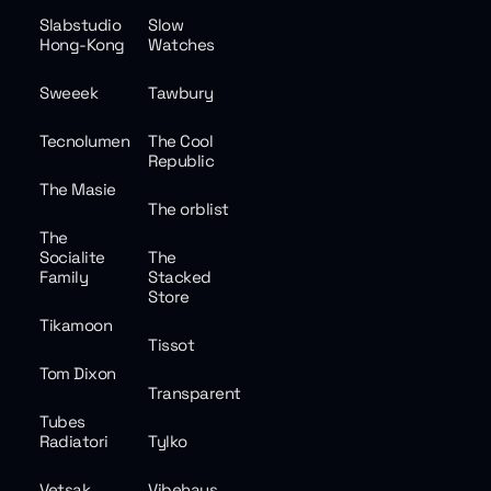
Slabstudio
Slow
Hong-Kong
Watches
Sweeek
Tawbury
Tecnolumen
The Cool
Republic
The Masie
The orblist
The
Socialite
The
Family
Stacked
Store
Tikamoon
Tissot
Tom Dixon
Transparent
Tubes
Radiatori
Tylko
Vetsak
Vibehaus