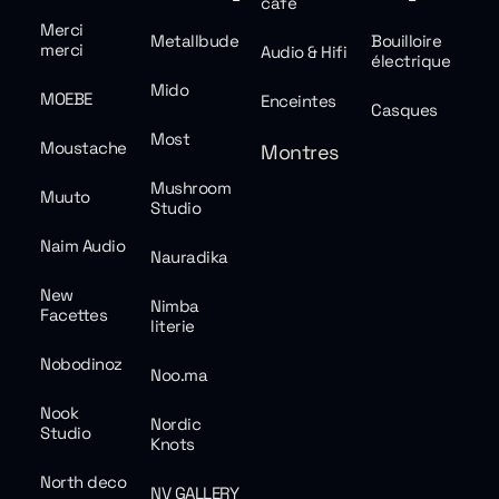
café
Merci
Metallbude
Bouilloire
merci
Audio & Hifi
électrique
Mido
MOEBE
Enceintes
Casques
Most
Moustache
Montres
Mushroom
Muuto
Studio
Naim Audio
Nauradika
New
Nimba
Facettes
literie
Nobodinoz
Noo.ma
Nook
Nordic
Studio
Knots
North deco
NV GALLERY