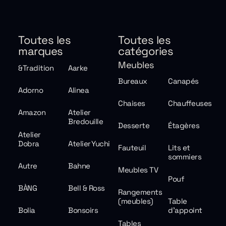
Toutes les
Toutes les
marques
catégories
Meubles
&Tradition
Aarke
Bureaux
Canapés
Adorno
Alinea
Chaises
Chauffeuses
Amazon
Atelier
Bredouille
Desserte
Étagères
Atelier
Dobra
Atelier Yuchi
Fauteuil
Lits et
sommiers
Autre
Bahne
Meubles TV
Pouf
BÀNG
Bell & Ross
Rangements
(meubles)
Table
Bolia
Bonsoirs
d'appoint
Tables