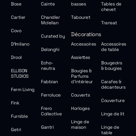
Bose
Cainte
basses
Tables de
chevet
Cartier
Chandler
Tabouret
Mclellan
Transat
Covo
Décorations
Curated by
D1milano
Accessoires
Accessoires
Delonghi
de table
Drool
Assiettes
Echo-
Bougeoirs
neutra
& bougies
ELLISON
Bougies &
STUDIOS
Parfums
Fabbian
d'intérieur
Carafes &
décanteurs
Ferm Living
Ferroluce
Couverts
Couverture
Fink
Frero
Horloges
Collective
Linge de lit
Furnible
Linge de
Gantri
maison
Linge de
Getri
table