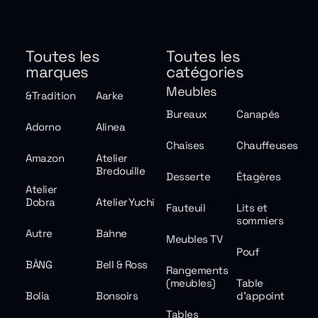
Toutes les
Toutes les
marques
catégories
Meubles
&Tradition
Aarke
Bureaux
Canapés
Adorno
Alinea
Chaises
Chauffeuses
Amazon
Atelier
Bredouille
Desserte
Étagères
Atelier
Dobra
Atelier Yuchi
Fauteuil
Lits et
sommiers
Autre
Bahne
Meubles TV
Pouf
BÀNG
Bell & Ross
Rangements
(meubles)
Table
Bolia
Bonsoirs
d'appoint
Tables