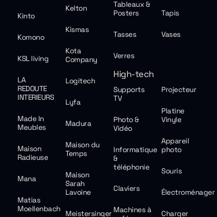
Tableaux &
Kelton
Posters
Tapis
Kinto
Kismas
Tasses
Vases
Komono
Kota
Verres
KSL living
Company
High-tech
LA
Logitech
REDOUTE
Supports
Projecteur
INTERIEURS
TV
Lyfa
Platine
Made In
Photo &
Vinyle
Madura
Meubles
Vidéo
Appareil
Maison du
Maison
Informatique
photo
Temps
Radieuse
&
téléphonie
Souris
Maison
Mana
Sarah
Claviers
Lavoine
Électroménager
Matias
Moellenbach
Machines à
Meistersinger
Charger