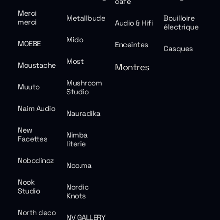
café
Merci
Metallbude
Bouilloire
merci
Audio & Hifi
électrique
Mido
MOEBE
Enceintes
Casques
Most
Moustache
Montres
Mushroom
Muuto
Studio
Naim Audio
Nauradika
New
Nimba
Facettes
literie
Nobodinoz
Noo.ma
Nook
Nordic
Studio
Knots
North deco
NV GALLERY