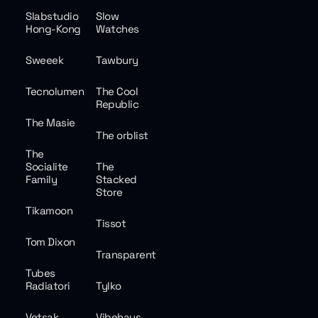
Slabstudio
Slow
Hong-Kong
Watches
Sweeek
Tawbury
Tecnolumen
The Cool
Republic
The Masie
The orblist
The
Socialite
The
Family
Stacked
Store
Tikamoon
Tissot
Tom Dixon
Transparent
Tubes
Radiatori
Tylko
Vetsak
Vibehaus