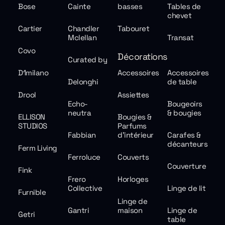
Bose
Cainte
basses
Tables de
chevet
Cartier
Chandler
Tabouret
Mclellan
Transat
Covo
Décorations
Curated by
D1milano
Accessoires
Accessoires
Delonghi
de table
Drool
Assiettes
Echo-
Bougeoirs
neutra
& bougies
ELLISON
Bougies &
STUDIOS
Parfums
Fabbian
d'intérieur
Carafes &
décanteurs
Ferm Living
Ferroluce
Couverts
Couverture
Fink
Frero
Horloges
Collective
Linge de lit
Furnible
Linge de
Gantri
maison
Linge de
Getri
table