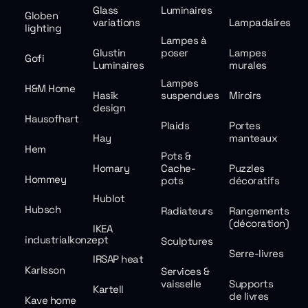
Glass
Luminaires
Globen
variations
Lampadaires
lighting
Lampes à
Glustin
poser
Lampes
Gofi
Luminaires
murales
Lampes
H&M Home
Hasik
suspendues
Miroirs
design
Hausofhart
Plaids
Portes
Hay
manteaux
Hem
Pots &
Homary
Cache-
Puzzles
Hommey
pots
décoratifs
Hublot
Hubsch
Radiateurs
Rangements
(décoration)
IKEA
industrialkonzept
Sculptures
Serre-livres
IRSAP heat
Karlsson
Services &
vaisselle
Supports
Kartell
de livres
Kave home