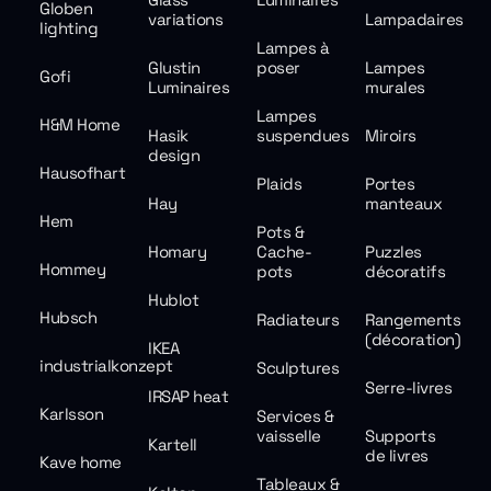
Globen
variations
Lampadaires
lighting
Lampes à
Glustin
poser
Lampes
Gofi
Luminaires
murales
Lampes
H&M Home
Hasik
suspendues
Miroirs
design
Hausofhart
Plaids
Portes
Hay
manteaux
Hem
Pots &
Homary
Cache-
Puzzles
Hommey
pots
décoratifs
Hublot
Hubsch
Radiateurs
Rangements
(décoration)
IKEA
industrialkonzept
Sculptures
Serre-livres
IRSAP heat
Karlsson
Services &
vaisselle
Supports
Kartell
de livres
Kave home
Tableaux &