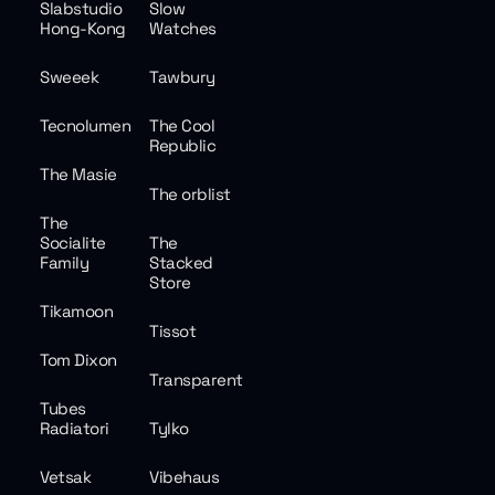
Slabstudio
Slow
Hong-Kong
Watches
Sweeek
Tawbury
Tecnolumen
The Cool
Republic
The Masie
The orblist
The
Socialite
The
Family
Stacked
Store
Tikamoon
Tissot
Tom Dixon
Transparent
Tubes
Radiatori
Tylko
Vetsak
Vibehaus