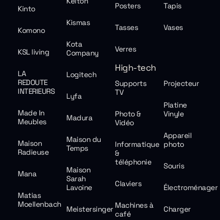
Kelton
Posters
Tapis
Kinto
Kismas
Tasses
Vases
Komono
Kota
Verres
KSL living
Company
High-tech
LA
Logitech
REDOUTE
Supports
Projecteur
INTERIEURS
TV
Lyfa
Platine
Made In
Photo &
Vinyle
Madura
Meubles
Vidéo
Appareil
Maison du
Maison
Informatique
photo
Temps
Radieuse
&
téléphonie
Souris
Maison
Mana
Sarah
Claviers
Lavoine
Électroménager
Matias
Moellenbach
Machines à
Meistersinger
Charger
café