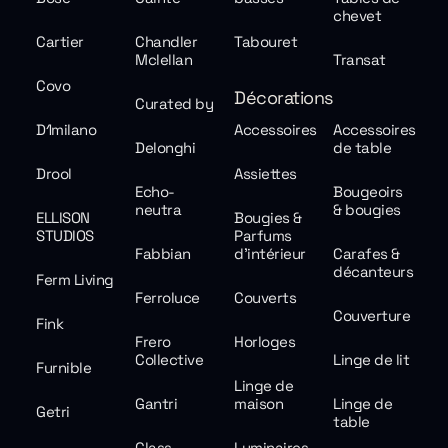
chevet
Cartier
Chandler
Tabouret
Mclellan
Transat
Covo
Décorations
Curated by
D1milano
Accessoires
Accessoires
Delonghi
de table
Drool
Assiettes
Echo-
Bougeoirs
neutra
& bougies
ELLISON
Bougies &
STUDIOS
Parfums
Fabbian
d'intérieur
Carafes &
décanteurs
Ferm Living
Ferroluce
Couverts
Couverture
Fink
Frero
Horloges
Collective
Linge de lit
Furnible
Linge de
Gantri
maison
Linge de
Getri
table
Glass
Luminaires