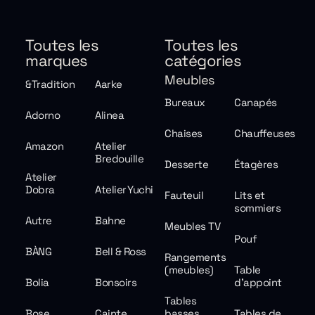
Toutes les
Toutes les
marques
catégories
Meubles
&Tradition
Aarke
Bureaux
Canapés
Adorno
Alinea
Chaises
Chauffeuses
Amazon
Atelier
Bredouille
Desserte
Étagères
Atelier
Dobra
Atelier Yuchi
Fauteuil
Lits et
sommiers
Autre
Bahne
Meubles TV
Pouf
BÀNG
Bell & Ross
Rangements
(meubles)
Table
Bolia
Bonsoirs
d'appoint
Tables
Bose
Cainte
basses
Tables de