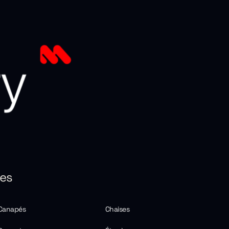
ies
Canapés
Chaises