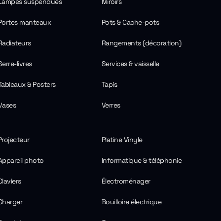
Lampes suspendues
Miroirs
Portes manteaux
Pots & Cache-pots
Radiateurs
Rangements (décoration)
Serre-livres
Services & vaisselle
Tableaux & Posters
Tapis
Vases
Verres
Projecteur
Platine Vinyle
Appareil photo
Informatique & téléphonie
Claviers
Électroménager
Charger
Bouilloire électrique