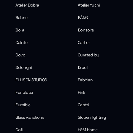
Atelier Dobra
Atelier Yuchi
Bahne
BÀNG
Bolia
Bonsoirs
Cainte
Cartier
Covo
Curated by
Delonghi
Drool
ELLISON STUDIOS
Fabbian
Ferroluce
Fink
Furnible
Gantri
Glass variations
Globen lighting
Gofi
H&M Home