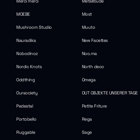
Merci merci
Metallbude
MOEBE
Most
Mushroom Studio
Muuto
Nauradika
New Facettes
Nobodinoz
Noo.ma
Nordic Knots
North deco
Oddthing
Omega
Oursociety
OUT OBJEKTE UNSERER TAGE
Pedestal
Petite Friture
Portobello
Rega
Ruggable
Sage