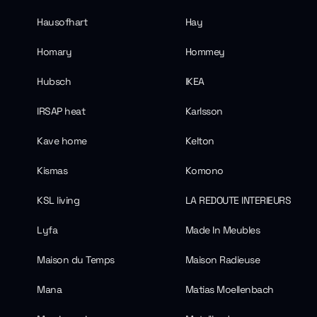
Hausofhart
Hay
Homary
Hommey
Hubsch
IKEA
IRSAP heat
Karlsson
Kave home
Kelton
Kismas
Komono
KSL living
LA REDOUTE INTERIEURS
Lyfa
Made In Meubles
Maison du Temps
Maison Radieuse
Mana
Matias Moellenbach