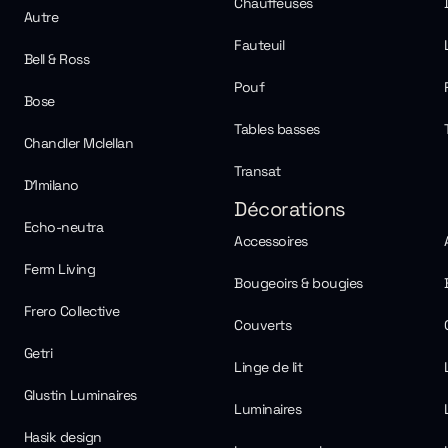
Chauffeuses
Autre
Fauteuil
Bell & Ross
Pouf
Bose
Tables basses
Chandler Mclellan
Transat
D1milano
Décorations
Echo-neutra
Accessoires
Ferm Living
Bougeoirs & bougies
Frero Collective
Couverts
Getri
Linge de lit
Glustin Luminaires
Luminaires
Hasik design