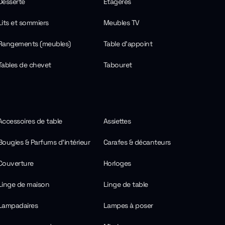
Desserte
Étagères
Lits et sommiers
Meubles TV
Rangements (meubles)
Table d'appoint
Tables de chevet
Tabouret
Accessoires de table
Assiettes
Bougies & Parfums d'intérieur
Carafes & décanteurs
Couverture
Horloges
Linge de maison
Linge de table
Lampadaires
Lampes à poser