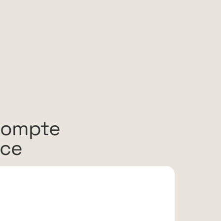
compte
rce